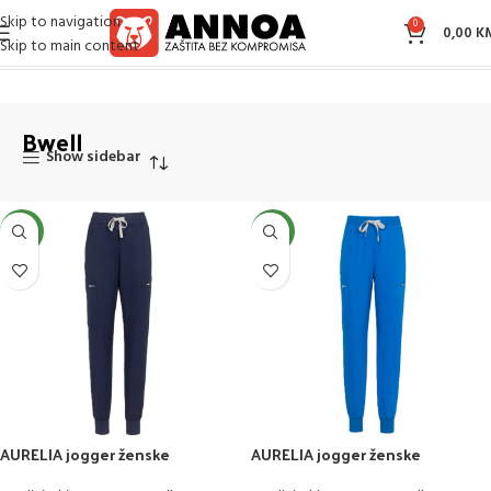
Skip to navigation
0
0,00
K
Skip to main content
Početna
Bwell
Bwell
Show sidebar
NEW
NEW
AURELIA jogger ženske
AURELIA jogger ženske
medicinske hlače
medicinske hlače