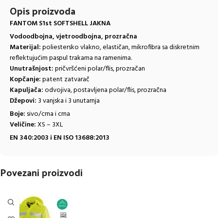
Opis proizvoda
FANTOM S1st SOFTSHELL JAKNA
Vodoodbojna, vjetroodbojna, prozračna
Materijal:
poliestersko vlakno, elastičan, mikrofibra sa diskretnim
reflektujućim paspul trakama na ramenima.
Unutrašnjost:
pričvršćeni polar/flis, prozračan
Kopčanje:
patent zatvarač
Kapuljača:
odvojiva, postavljena polar/flis, prozračna
Džepovi:
3 vanjska i 3 unutarnja
Boje:
sivo/crna i crna
Veličine:
XS – 3XL
EN 340:2003 i EN ISO 13688:2013
Povezani proizvodi