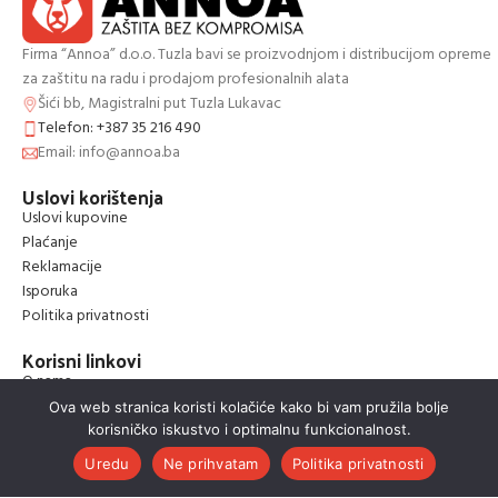
Firma “Annoa” d.o.o. Tuzla bavi se proizvodnjom i distribucijom opreme
za zaštitu na radu i prodajom profesionalnih alata
Šići bb, Magistralni put Tuzla Lukavac
Telefon: +387 35 216 490
Email: info@annoa.ba
Uslovi korištenja
Uslovi kupovine
Plaćanje
Reklamacije
Isporuka
Politika privatnosti
Korisni linkovi
O nama
Blog
Ova web stranica koristi kolačiće kako bi vam pružila bolje
Shop
korisničko iskustvo i optimalnu funkcionalnost.
0
Akcija
Uredu
Ne prihvatam
Politika privatnosti
Kontakt
Shop
Wishlist
Korpa
Moj račun