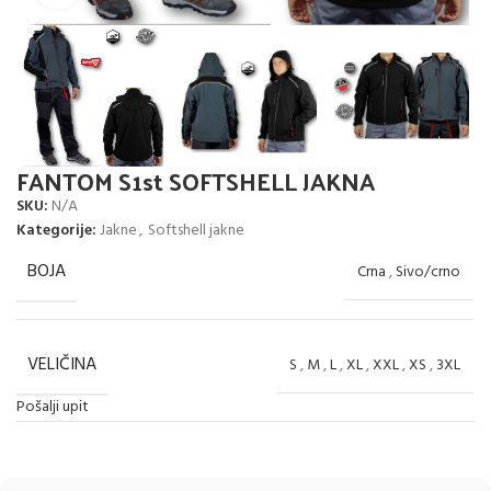
FANTOM S1st SOFTSHELL JAKNA
SKU:
N/A
Kategorije:
Jakne
,
Softshell jakne
BOJA
Crna
,
Sivo/crno
VELIČINA
S
,
M
,
L
,
XL
,
XXL
,
XS
,
3XL
Pošalji upit