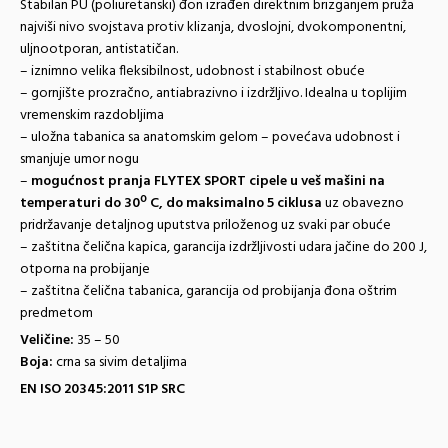
Stabilan PU (poliuretanski) đon izrađen direktnim brizganjem pruža
najviši nivo svojstava protiv klizanja, dvoslojni, dvokomponentni,
uljnootporan, antistatičan.
– iznimno velika fleksibilnost, udobnost i stabilnost obuće
– gornjište prozračno, antiabrazivno i izdržljivo. Idealna u toplijim
vremenskim razdobljima
– uložna tabanica sa anatomskim gelom – povećava udobnost i
smanjuje umor nogu
–
mogućnost pranja FLYTEX SPORT cipele u veš mašini na
temperaturi do 30º C, do maksimalno 5 ciklusa
uz obavezno
pridržavanje detaljnog uputstva priloženog uz svaki par obuće
– zaštitna čelična kapica, garancija izdržljivosti udara jačine do 200 J,
otporna na probijanje
– zaštitna čelična tabanica, garancija od probijanja đona oštrim
predmetom
Veličine:
35 – 50
Boja:
crna sa sivim detaljima
EN ISO 20345:2011 S1P SRC