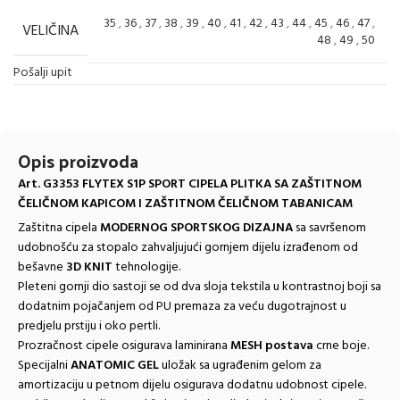
35
,
36
,
37
,
38
,
39
,
40
,
41
,
42
,
43
,
44
,
45
,
46
,
47
,
VELIČINA
48
,
49
,
50
Pošalji upit
Opis proizvoda
Art. G3353 FLYTEX S1P SPORT CIPELA PLITKA SA ZAŠTITNOM
ČELIČNOM KAPICOM I ZAŠTITNOM ČELIČNOM TABANICAM
Zaštitna cipela
MODERNOG SPORTSKOG DIZAJNA
sa savršenom
udobnošću za stopalo zahvaljujući gornjem dijelu izrađenom od
bešavne
3D KNIT
tehnologije.
Pleteni gornji dio sastoji se od dva sloja tekstila u kontrastnoj boji sa
dodatnim pojačanjem od PU premaza za veću dugotrajnost u
predjelu prstiju i oko pertli.
Prozračnost cipele osigurava laminirana
MESH postava
crne boje.
Specijalni
ANATOMIC GEL
uložak sa ugrađenim gelom za
amortizaciju u petnom dijelu osigurava dodatnu udobnost cipele.