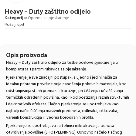
Heavy – Duty zaštitno odijelo
Kategorija:
Oprema za pjeskarenje
Pošalji upit
Opis proizvoda
Heavy – Duty zaštitno odijelo za teške poslove pjeskarenja u
kompletu sa 1 parom rukavica za pjesakrenje.
Pjeskarenje je sve značajni postupak, a ujedno i jedini način za
idealnu pripremu površine prije nanošenja pokrivnih materijala, kod
odstranjivanja starih premaza i korozije, pri čiščenju i učvrščivanju
termičkih odrađenih površina, kao i kod postizanja raznih strukturnih
i dekorativnih efekata. Tlačno pjeskarenje se upotrebljava kao
najbolji način čišćenja masivnih predmeta, odlivaka, otkovaka,
varenih konstrukcija ili veoma korodiranih profila.
Pjeskarenje se upotrebljava i u tehnici mikrokovanja odnosa
otvrđivanja površine (SHOTPEENINNG). Osnovno načelo tlačnog