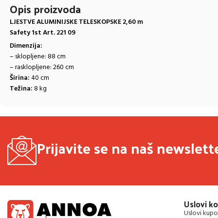
Opis proizvoda
LJESTVE ALUMINIJSKE TELESKOPSKE 2,60 m
Safety 1st Art. 221 09
Dimenzija:
– sklopljene: 88 cm
– rasklopljene: 260 cm
Širina:
40 cm
Težina:
8 kg
Prijavite se na naš newslett
Uslovi ko
Uslovi kupo