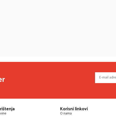
er
rištenja
Korisni linkovi
vine
O nama