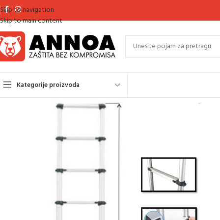
Skip to navigation
Skip to main content
Kategorije proizvoda
Početna
Alati
Ljestve
LJESTVE ALUMINIJSKE TELESKOPSKE 2,60 m