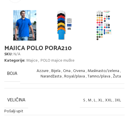
MAJICA POLO PORA210
SKU:
N/A
Kategorije:
Majice
,
POLO majice muške
Azzure
,
Bijela
,
Crna
,
Crvena
,
Maslinasto/zelena
,
BOJA
Narandžasta
,
Royal/plava
,
Tamno/plava
,
Žuta
VELIČINA
S
,
M
,
L
,
XL
,
XXL
,
3XL
Pošalji upit