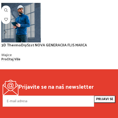
3D ThermoDryS1st NOVA GENERACIJA FLIS MAJICA
Majice
Pročitaj Više
Prijavite se na naš newsletter