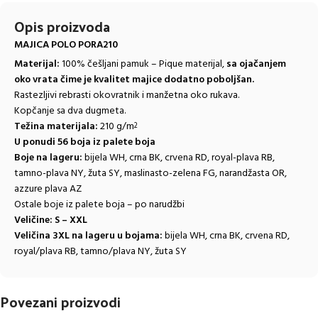
Opis proizvoda
MAJICA POLO PORA210
Materijal:
100% češljani pamuk – Pique materijal,
sa ojačanjem
oko vrata čime je kvalitet majice dodatno poboljšan.
Rastezljivi rebrasti okovratnik i manžetna oko rukava.
Kopčanje sa dva dugmeta.
Težina materijala:
210 g/m
2
U ponudi 56 boja iz palete boja
Boje na lageru:
bijela WH, crna BK, crvena RD, royal-plava RB,
tamno-plava NY, žuta SY, maslinasto-zelena FG,
narandžasta OR,
azzure plava AZ
Ostale boje iz palete boja – po narudžbi
Veličine:
S – XXL
Veličina 3XL na lageru u bojama:
bijela WH, crna BK, crvena RD,
royal/plava RB, tamno/plava NY, žuta SY
Povezani proizvodi