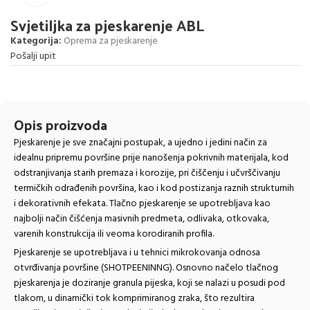
Svjetiljka za pjeskarenje ABL
Kategorija:
Oprema za pjeskarenje
Pošalji upit
Opis proizvoda
Pjeskarenje je sve značajni postupak, a ujedno i jedini način za
idealnu pripremu površine prije nanošenja pokrivnih materijala, kod
odstranjivanja starih premaza i korozije, pri čiščenju i učvrščivanju
termičkih odrađenih površina, kao i kod postizanja raznih strukturnih
i dekorativnih efekata. Tlačno pjeskarenje se upotrebljava kao
najbolji način čišćenja masivnih predmeta, odlivaka, otkovaka,
varenih konstrukcija ili veoma korodiranih profila.
Pjeskarenje se upotrebljava i u tehnici mikrokovanja odnosa
otvrđivanja površine (SHOTPEENINNG). Osnovno načelo tlačnog
pjeskarenja je doziranje granula pijeska, koji se nalazi u posudi pod
tlakom, u dinamički tok komprimiranog zraka, što rezultira