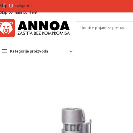
Skip to navigation
Skip to main content
Kategorije proizvoda
Početna
Oprema za pjeskarenje
Ventil i papučica za daljinsku kontrolu