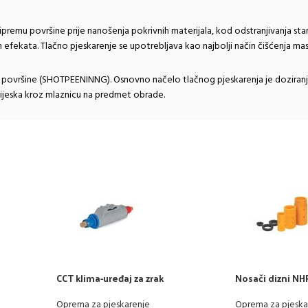
ripremu površine prije nanošenja pokrivnih materijala, kod odstranjivanja stari
h efekata. Tlačno pjeskarenje se upotrebljava kao najbolji način čišćenja mas
 površine (SHOTPEENINNG). Osnovno načelo tlačnog pjeskarenja je doziranje g
pijeska kroz mlaznicu na predmet obrade.
CCT klima-uređaj za zrak
Nosači dizni N
Oprema za pjeskarenje
Oprema za pjeska