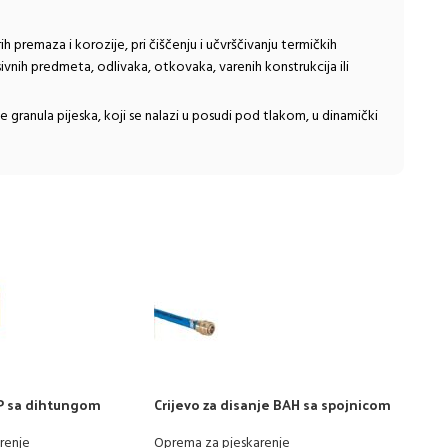
h premaza i korozije, pri čiščenju i učvrščivanju termičkih
ivnih predmeta, odlivaka, otkovaka, varenih konstrukcija ili
ranula pijeska, koji se nalazi u posudi pod tlakom, u dinamički
HP sa dihtungom
Crijevo za disanje BAH sa spojnicom
EXTR
za filter
pjes
renje
Oprema za pjeskarenje
Oprem