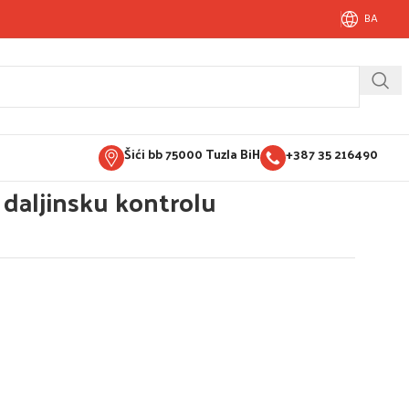
BA
Šići bb 75000 Tuzla BiH
+387 35 216490
a daljinsku kontrolu