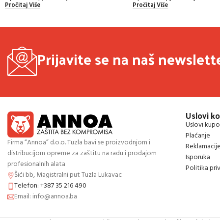
Pročitaj Više
Pročitaj Više
Prijavite se na naš newslett
Uslovi ko
Uslovi kupo
Plaćanje
Firma “Annoa” d.o.o. Tuzla bavi se proizvodnjom i
Reklamacij
distribucijom opreme za zaštitu na radu i prodajom
Isporuka
profesionalnih alata
Politika pri
Šići bb, Magistralni put Tuzla Lukavac
Telefon: +387 35 216 490
Email: info@annoa.ba