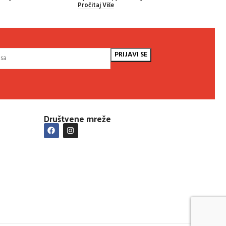
Pročitaj Više
Pročit
Društvene mreže