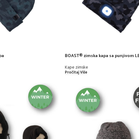
pa
BOAST® zimska kapa sa punjivom L
svjetiljkom
Kape zimske
Pročitaj Više