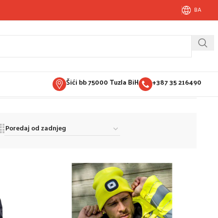
BA
Šići bb 75000 Tuzla BiH
+387 35 216490