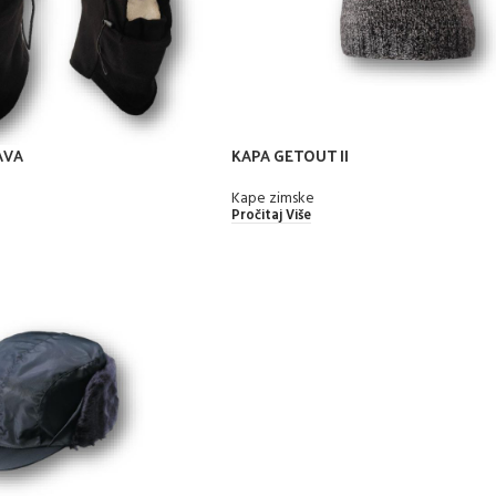
AVA
KAPA GETOUT II
Kape zimske
Pročitaj Više