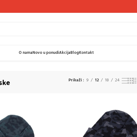
O nama
Novo u ponudi
Akcija
Blog
Kontakt
ske
Prikaži
9
12
18
24