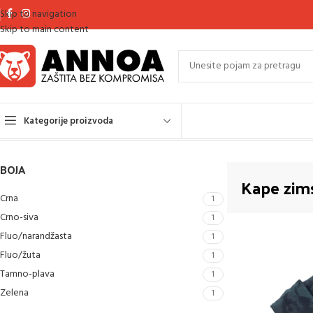
Skip to navigation
Skip to main content
Kategorije proizvoda
Početna
Kape zimske
Prikaz svih 7 rezultata
BOJA
Kape zim
Crna
1
Crno-siva
1
Fluo/narandžasta
1
Fluo/žuta
1
Tamno-plava
1
Zelena
1