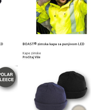
ED
BOAST® zimska kapa sa punjivom LED
svjetiljkom
Kape zimske
Pročitaj Više