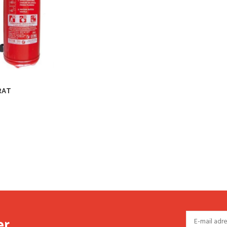
RAT
er