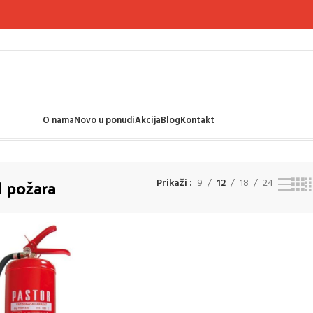
O nama
Novo u ponudi
Akcija
Blog
Kontakt
d požara
Prikaži
9
12
18
24