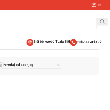
BA
Šići bb 75000 Tuzla BiH
+387 35 216490