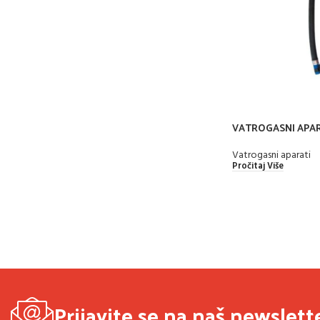
VATROGASNI APA
Vatrogasni aparati
Pročitaj Više
Prijavite se na naš newslett