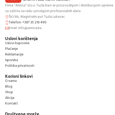
Firma “Annoa” d.o.o. Tuzla bavi se proizvodnjom i distribucijom opreme
za zaštitu na radu i prodajom profesionalnih alata
Šići bb, Magistralni put Tuzla Lukavac
Telefon: +387 35 216 490
Email: info@annoa.ba
Uslovi korištenja
Uslovi kupovine
Plaćanje
Reklamacije
Isporuka
Politika privatnosti
Korisni linkovi
O nama
Blog
Shop
Akcija
Kontakt
Društvene mreže