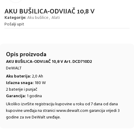
AKU BUŠILICA-ODVIJAČ 10,8 V
Kategorije:
Aku bušilice
,
Alati
Pošalji upit
Opis proizvoda
AKU BUŠILICA-ODVIJAČ 10,8 V Art. DCD710D2
DeWALT
Aku baterija:
2,0 Ah
Izlazna snaga:
180 W
2 baterije i punjač
Garancija:
1 godina
Ukoliko izvršite registraciju kupovine u roku od 7 dana od dana
kupovine uređaja na stranici
www.dewalt.com
garancija vrijedi 3
godine za sve DeWalt uređaje.