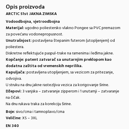
Opis proizvoda
ARCTIC S1st JAKNA ZIMSKA
Vodoodbojna, vjetroodbojna
Materijal:
ugodno poliestersko vlakno Pongee sa PVC premazom
za povećanu vodonepropusnost.
Unutrašnjost:
postavljena štepanim futerom (utopljenjem) od
poliestera.
Diskretne reflektujuće paspul-trake na ramenima i leđima jakne.
Kopčanje:
patent zatvarač sa unutarnjim preklopom kao
dodatna zaštita od vremenskih neprilika.
Kapuljača:
postavljena utopljenjem, sa vezicom za pritezanje,
odvojiva.
U struku na dnu jakne rastezljiva vezica za korigovanje širine.
Džepovi:
3 vanjska – zatvaranje zipperom i 1 unutarnji – zatvaranje
na čičak.
Na dnu rukava traka za korekciju širine.
Boje:
sivo/crna i tamnoplavo/crna
Veličine:
XS – 3XL
EN 340