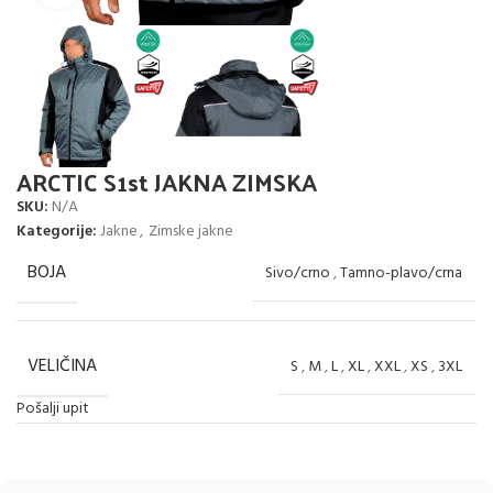
ARCTIC S1st JAKNA ZIMSKA
SKU:
N/A
Kategorije:
Jakne
,
Zimske jakne
BOJA
Sivo/crno
,
Tamno-plavo/crna
VELIČINA
S
,
M
,
L
,
XL
,
XXL
,
XS
,
3XL
Pošalji upit