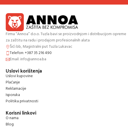
Firma “Annoa” d.o.o. Tuzla bavi se proizvodnjom i distribucijom opreme
za zaštitu na radu i prodajom profesionalnih alata
Šići bb, Magistralni put Tuzla Lukavac
Telefon: +387 35 216 490
Email: info@annoa.ba
Uslovi korištenja
Uslovi kupovine
Plaćanje
Reklamacije
Isporuka
Politika privatnosti
Korisni linkovi
O nama
Blog