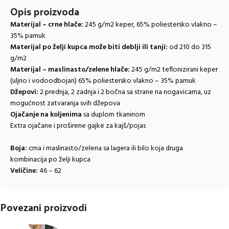
Opis proizvoda
Materijal – crne hlače:
245 g/m2 keper, 65% poliestersko vlakno –
35% pamuk
Materijal po želji kupca može biti deblji ili tanji:
od 210 do 315
g/m2
Materijal – maslinasto/zelene hlače:
245 g/m2 teflonizirani keper
(uljno i vodoodbojan) 65% poliestersko vlakno – 35% pamuk
Džepovi:
2 prednja, 2 zadnja i 2 bočna sa strane na nogavicama, uz
mogućnost zatvaranja svih džepova
Ojačanje na koljenima
sa duplom tkaninom
Extra ojačane i proširene gajke za kajš/pojas
Boja:
crna i maslinasto/zelena sa lagera ili bilo koja druga
kombinacija po želji kupca
Veličine:
46 – 62
Povezani proizvodi