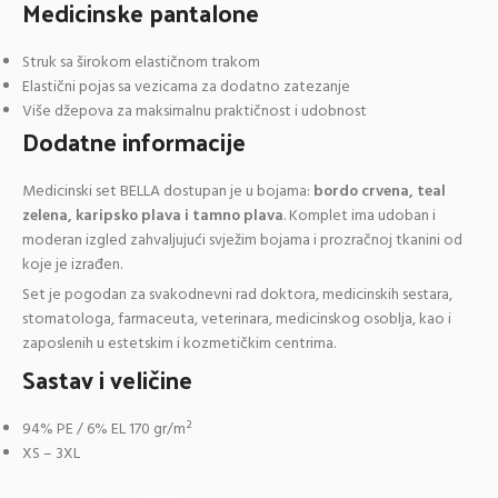
Medicinske pantalone
Struk sa širokom elastičnom trakom
Elastični pojas sa vezicama za dodatno zatezanje
Više džepova za maksimalnu praktičnost i udobnost
Dodatne informacije
Medicinski set BELLA dostupan je u bojama:
bordo crvena, teal
zelena, karipsko plava i tamno plava
. Komplet ima udoban i
moderan izgled zahvaljujući svježim bojama i prozračnoj tkanini od
koje je izrađen.
Set je pogodan za svakodnevni rad doktora, medicinskih sestara,
stomatologa, farmaceuta, veterinara, medicinskog osoblja, kao i
zaposlenih u estetskim i kozmetičkim centrima.
Sastav i veličine
94% PE / 6% EL 170 gr/m²
XS – 3XL