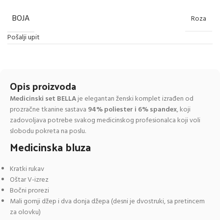
BOJA
Roza
Pošalji upit
Opis proizvoda
Medicinski set BELLA
je elegantan ženski komplet izrađen od
prozračne tkanine sastava
94% poliester i 6% spandex
, koji
zadovoljava potrebe svakog medicinskog profesionalca koji voli
slobodu pokreta na poslu.
Medicinska bluza
Kratki rukav
Oštar V-izrez
Bočni prorezi
Mali gornji džep i dva donja džepa (desni je dvostruki, sa pretincem
za olovku)