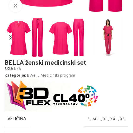
Click to enlarge
BELLA ženski medicinski set
SKU:
N/A
Kategorije:
BWell
,
Medicinski program
VELIČINA
S
,
M
,
L
,
XL
,
XXL
,
XS