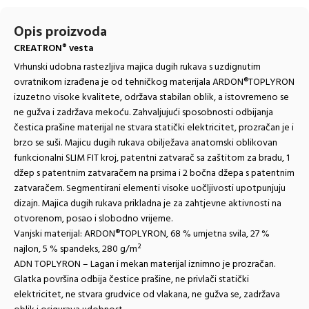
Opis proizvoda
CREATRON
vesta
®
Vrhunski udobna rastezljiva majica dugih rukava s uzdignutim
ovratnikom izrađena je od tehničkog materijala ARDON®TOPLYRON
izuzetno visoke kvalitete, održava stabilan oblik, a istovremeno se
ne gužva i zadržava mekoću. Zahvaljujući sposobnosti odbijanja
čestica prašine materijal ne stvara statički elektricitet, prozračan je i
brzo se suši. Majicu dugih rukava obilježava anatomski oblikovan
funkcionalni SLIM FIT kroj, patentni zatvarač sa zaštitom za bradu, 1
džep s patentnim zatvaračem na prsima i 2 bočna džepa s patentnim
zatvaračem. Segmentirani elementi visoke uočljivosti upotpunjuju
dizajn. Majica dugih rukava prikladna je za zahtjevne aktivnosti na
otvorenom, posao i slobodno vrijeme.
Vanjski materijal: ARDON®TOPLYRON, 68 % umjetna svila, 27 %
najlon, 5 % spandeks, 280 g/m²
ADN TOPLYRON – Lagan i mekan materijal iznimno je prozračan.
Glatka površina odbija čestice prašine, ne privlači statički
elektricitet, ne stvara grudvice od vlakana, ne gužva se, zadržava