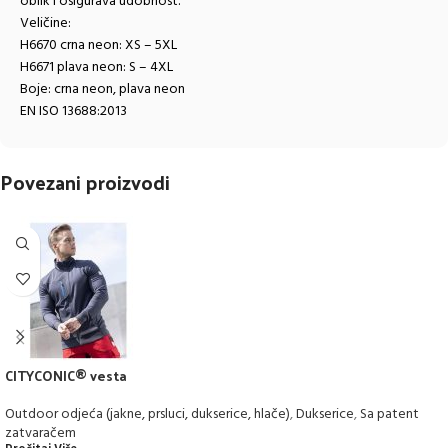
oblik i osigurava udobnost.
Veličine:
H6670 crna neon: XS – 5XL
H6671 plava neon: S – 4XL
Boje: crna neon, plava neon
EN ISO 13688:2013
Povezani proizvodi
CITYCONIC® vesta
Outdoor odjeća (jakne, prsluci, dukserice, hlače)
,
Dukserice
,
Sa patent
zatvaračem