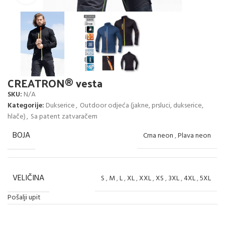
CREATRON® vesta
SKU:
N/A
Kategorije:
Dukserice
,
Outdoor odjeća (jakne, prsluci, dukserice,
hlače)
,
Sa patent zatvaračem
BOJA
Crna neon
,
Plava neon
VELIČINA
S
,
M
,
L
,
XL
,
XXL
,
XS
,
3XL
,
4XL
,
5XL
Pošalji upit