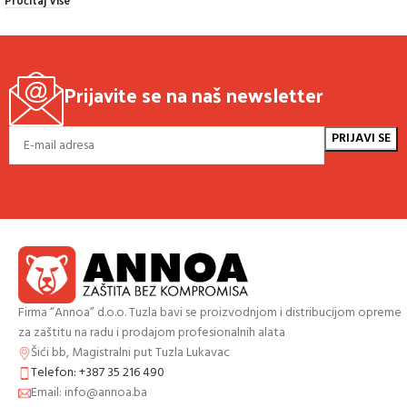
Pročitaj Više
Prijavite se na naš newsletter
Firma “Annoa” d.o.o. Tuzla bavi se proizvodnjom i distribucijom opreme
za zaštitu na radu i prodajom profesionalnih alata
Šići bb, Magistralni put Tuzla Lukavac
Telefon: +387 35 216 490
Email: info@annoa.ba