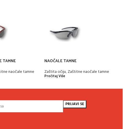
E TAMNE
NAOČALE TAMNE
NAOČ
titne naočale tamne
Zaštita očiju
,
Zaštitne naočale tamne
Zašti
Pročitaj Više
Pročit