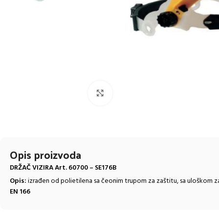
Click to enlarge
Opis proizvoda
DRŽAČ VIZIRA
Art. 60700 – SE176B
Opis:
izrađen od polietilena sa čeonim trupom za zaštitu, sa uloškom za
EN 166