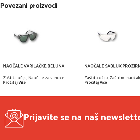
Povezani proizvodi
NAOČALE VARILAČKE BELUNA
NAOČALE SABLUX PROZIR
Zaštita očiju
,
Naočale za varioce
Zaštita očiju
,
Zaštitne naočal
Pročitaj Više
Pročitaj Više
Prijavite se na naš newslett