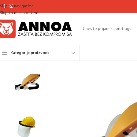
Skip to navigation
Skip to main content
Kategorije proizvoda
Početna
Zaštita glave
Zaštita očiju
Zaštitni viziri i držači vizira
DRŽAČ 