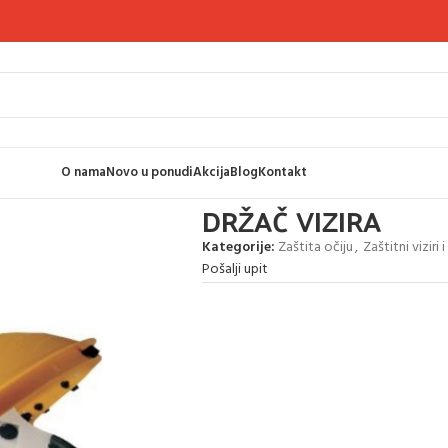
O nama
Novo u ponudi
Akcija
Blog
Kontakt
VIZIRA
DRŽAČ VIZIRA
Kategorije:
Zaštita očiju
,
Zaštitni viziri i
Pošalji upit