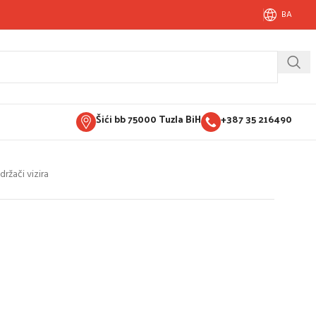
BA
Šići bb 75000 Tuzla BiH
+387 35 216490
 držači vizira