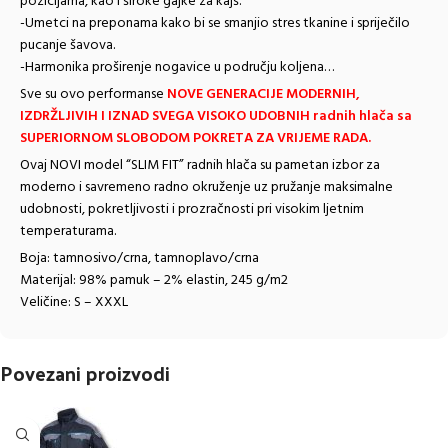
pozicijama, kao i široke gajke za kajš.
-Umetci na preponama kako bi se smanjio stres tkanine i spriječilo
pucanje šavova.
-Harmonika proširenje nogavice u području koljena…
Sve su ovo performanse
NOVE GENERACIJE MODERNIH,
IZDRŽLJIVIH I IZNAD SVEGA VISOKO UDOBNIH radnih hlača sa
SUPERIORNOM SLOBODOM POKRETA ZA VRIJEME RADA.
Ovaj NOVI model “SLIM FIT” radnih hlača su pametan izbor za
moderno i savremeno radno okruženje uz pružanje maksimalne
udobnosti, pokretljivosti i prozračnosti pri visokim ljetnim
temperaturama.
Boja: tamnosivo/crna, tamnoplavo/crna
Materijal: 98% pamuk – 2% elastin, 245 g/m2
Veličine: S – XXXL
Povezani proizvodi