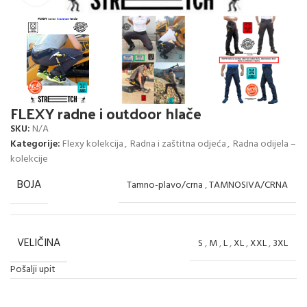
FLEXY radne i outdoor hlače
SKU:
N/A
Kategorije:
Flexy kolekcija
,
Radna i zaštitna odjeća
,
Radna odijela –
kolekcije
BOJA
Tamno-plavo/crna
,
TAMNOSIVA/CRNA
VELIČINA
S
,
M
,
L
,
XL
,
XXL
,
3XL
Pošalji upit