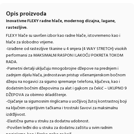
Opis proizvoda
Inovativne FLEXY radne hlače, modernog dizajna, lagane,
rastezljive.
FLEXY hlače su savršen izbor kao radne hlače, istovremeno kao i
hlače za slobodno vrijeme.
-Izrađene od rastezljive tkanine u 4 smjera (4 WAY STRETCH) visokih
performansi za MAKSIMALNI RASPON I LAKOĆU POKRETA TOKOM
RADA.
-Pametni detalji uključuju mnogobrojne džepove na prednjem i
zadnjem dijelu hlača, jednostavan pristup višenamjenskom bočnom
džepu na nogavici za sigurno spremanje telefona, ključeva, kao i
dodatnim bočnim džepovima za alat i gajkom za čekić – UKUPNO 9
DŽEPOVA za obimno skladištenje.
-Ojačanje sa sigurnosnim ringlicama u uočljivoj žutoj kontrastnoj boji
na ključnim osjetljivim tačkama i trostruki šavovi za maksimalnu
izdržljivost.
-Elastična guma u struku za dodatnu udobnost.
-Povišen leđni dio u struku za dodatnu zaštitu u svim radnim