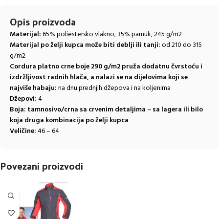
Opis proizvoda
Materijal:
65% poliestersko vlakno, 35% pamuk, 245 g/m2
Materijal po želji kupca može biti deblji ili tanji:
od 210 do 315
g/m2
Cordura platno crne boje 290 g/m2 pruža dodatnu čvrstoću i
izdržljivost radnih hlača, a nalazi se na dijelovima koji se
najviše habaju:
na dnu prednjih džepova i na koljenima
Džepovi:
4
Boja: tamnosivo/crna sa crvenim detaljima – sa lagera ili bilo
koja druga kombinacija po želji kupca
Veličine:
46 – 64
Povezani proizvodi