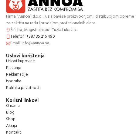
Firma “Annoa” d.o.o. Tuzla bavi se proizvodnjom i distribucijom opreme
za zaštitu na radu i prodajom profesionalnih alata
Šići bb, Magistralni put Tuzla Lukavac
Telefon: +387 35 216 490
Email: info@annoa.ba
Uslovi korištenja
Uslovi kupovine
Plaćanje
Reklamacije
Isporuka
Politika privatnosti
Korisni linkovi
O nama
Blog
Shop
Akcija
Kontakt