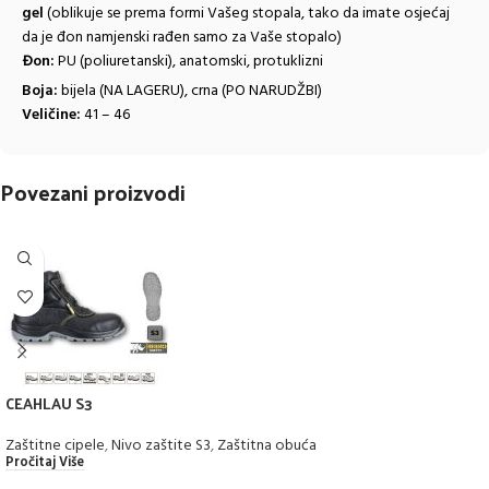
gel
(oblikuje se prema formi
Vašeg stopala, tako da imate osjećaj
da je đon namjenski rađen samo za Vaše stopalo)
Đon:
PU (poliuretanski), anatomski, protuklizni
Boja:
bijela (NA LAGERU), crna (PO NARUDŽBI)
Veličine:
41 – 46
Povezani proizvodi
CEAHLAU S3
Zaštitne cipele
,
Nivo zaštite S3
,
Zaštitna obuća
Pročitaj Više