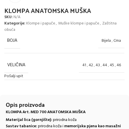
KLOMPA ANATOMSKA MUŠKA
SKU:
N/A
Kategorije:
Klompe i papuče
,
Muške klompe i papuče
,
Zaštitna
obuća
BOJA
Bijela
,
Crna
VELIČINA
41
,
42
,
43
,
44
,
45
,
46
Pošalji upit
Opis proizvoda
KLOMPA Art. MED 700 ANATOMSKA MUŠKA
Materijal lica (gornjište):
prirodna koža
Sastav tabanice:
prirodna koža i
memorijska pjena kao masažni