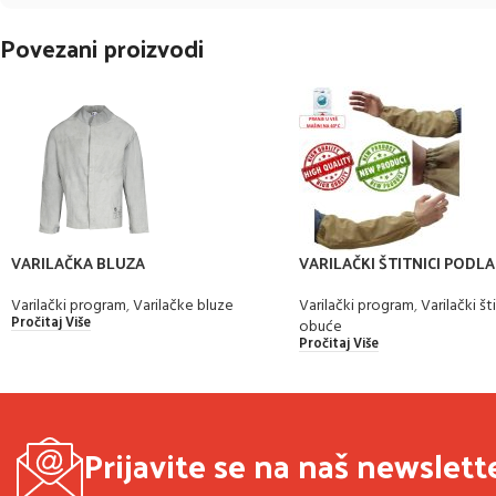
Povezani proizvodi
VARILAČKA BLUZA
VARILAČKI ŠTITNICI PODLA
NARUKAVI VODOODBOJNI
Varilački program
,
Varilačke bluze
Varilački program
,
Varilački šti
Pročitaj Više
obuće
Pročitaj Više
Prijavite se na naš newslett