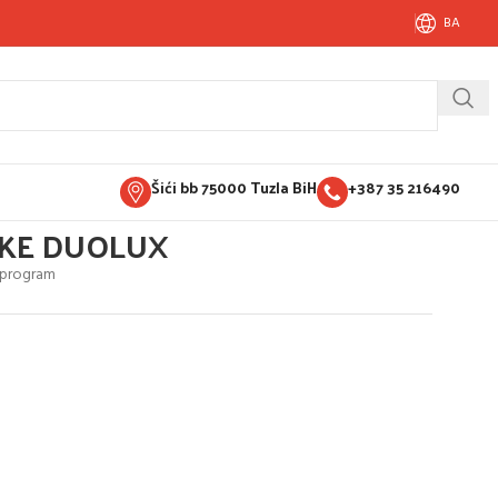
BA
Šići bb 75000 Tuzla BiH
+387 35 216490
ČKE DUOLUX
i program