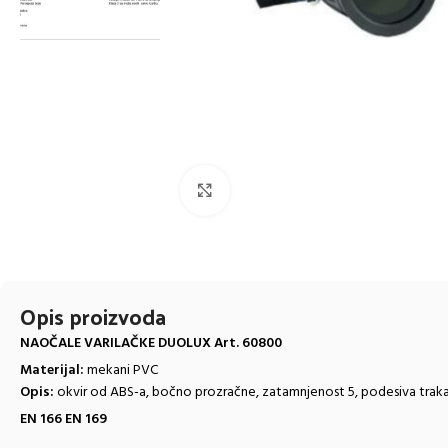
Click to enlarge
Opis proizvoda
NAOČALE VARILAČKE DUOLUX Art. 60800
Materijal:
mekani PVC
Opis:
okvir od ABS-a, bočno prozračne, zatamnjenost 5, podesiva traka
EN 166 EN 169