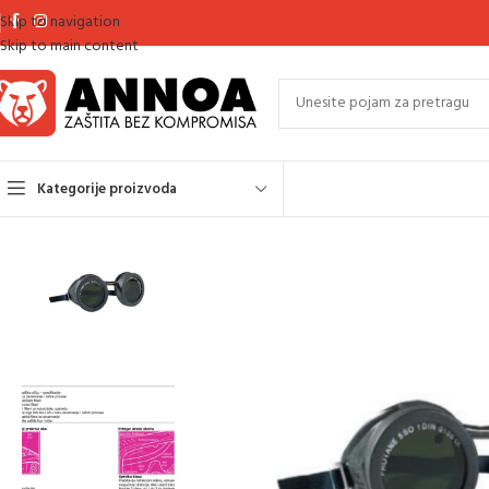
Skip to navigation
Skip to main content
Kategorije proizvoda
Početna
Varilački program
Varilačke naočale
NAOČALE VARILAČKE DU