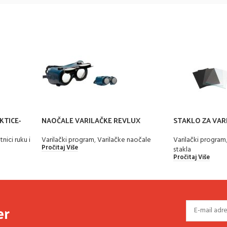
KTICE-
NAOČALE VARILAČKE REVLUX
STAKLO ZA VAR
TAMNO/PROZI
Varilački program
,
Varilačke naočale
tnici ruku i
Varilački program
Pročitaj Više
stakla
Pročitaj Više
er