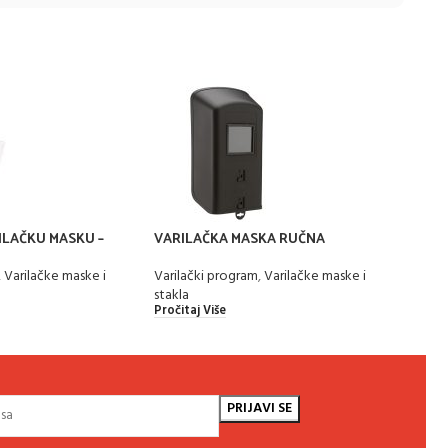
ILAČKU MASKU –
VARILAČKA MASKA RUČNA
AUTO
RNO
OPT
Varilački program
,
Varilačke maske i
,
Varilačke maske i
Varil
stakla
stakl
Pročitaj Više
Pročit