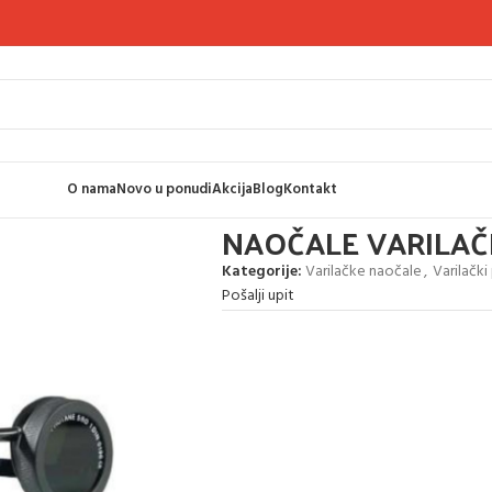
O nama
Novo u ponudi
Akcija
Blog
Kontakt
OLUX
NAOČALE VARILA
Kategorije:
Varilačke naočale
,
Varilačk
Pošalji upit