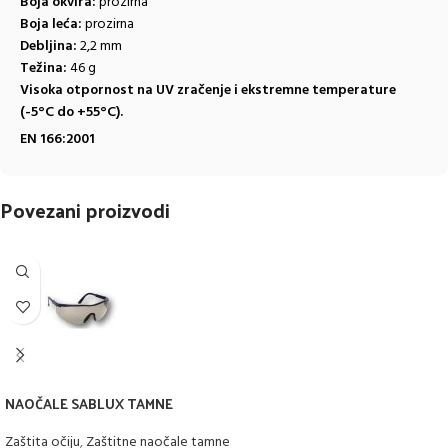
Boja okvira:
prozirna
Boja leća:
prozirna
Debljina:
2,2 mm
Težina:
46 g
Visoka otpornost na UV zračenje i ekstremne temperature
(-5°C do +55°C).
EN 166:2001
Povezani proizvodi
NAOČALE SABLUX TAMNE
Zaštita očiju
,
Zaštitne naočale tamne