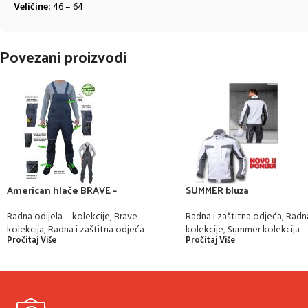
Veličine:
46 – 64
Povezani proizvodi
American hlače BRAVE –
SUMMER bluza
MULTIFUNKCIONALNE
Radna i zaštitna odjeća
,
Radna
Radna odijela – kolekcije
,
Brave
kolekcije
,
Summer kolekcija
kolekcija
,
Radna i zaštitna odjeća
Pročitaj Više
Pročitaj Više