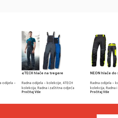
4TECH hlače na tregere
NEON hlače do 
 odijela –
Radna odijela – kolekcije
,
4TECH
Radna odijela – k
kolekcija
,
Radna i zaštitna odjeća
kolekcija
,
Radna i
Pročitaj Više
Pročitaj Više