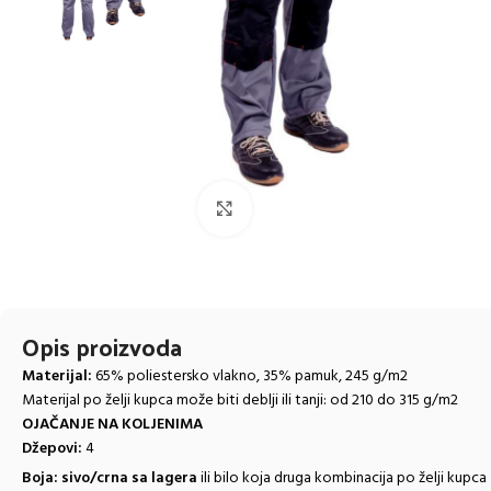
Click to enlarge
Opis proizvoda
Materijal:
65% poliestersko vlakno, 35% pamuk, 245 g/m2
Materijal po želji kupca može biti deblji ili tanji: od 210 do 315 g/m2
OJAČANJE NA KOLJENIMA
Džepovi:
4
Boja: sivo/crna sa lagera
ili bilo koja druga kombinacija po želji kupca