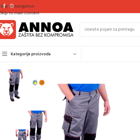
Skip to navigation
Skip to main content
Kategorije proizvoda
Početna
Radna i zaštitna odjeća
Radna odijela – kolekcije
New Urban k