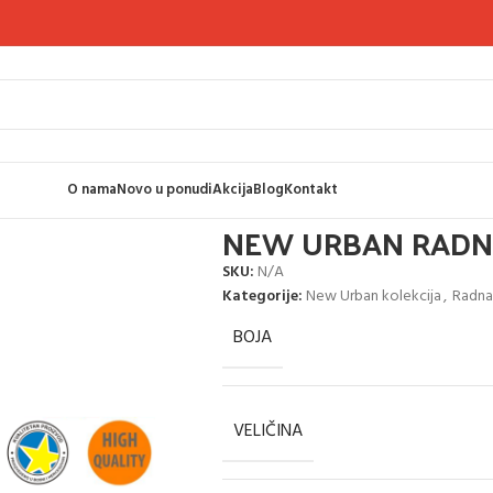
O nama
Novo u ponudi
Akcija
Blog
Kontakt
olekcija
NEW URBAN RADNE KLASIČNE HLAČE
NEW URBAN RADNE
SKU:
N/A
Kategorije:
New Urban kolekcija
,
Radna 
BOJA
VELIČINA