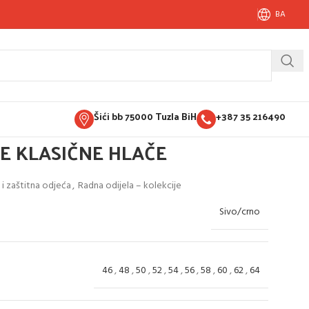
BA
Šići bb 75000 Tuzla BiH
+387 35 216490
 KLASIČNE HLAČE
i zaštitna odjeća
,
Radna odijela – kolekcije
Sivo/crno
46
,
48
,
50
,
52
,
54
,
56
,
58
,
60
,
62
,
64