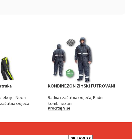
struka
KOMBINEZON ZIMSKI FUTROVANI
4TEC
olekcije
,
Neon
Radna i zaštitna odjeća
,
Radni
Radna
Pročit
 zaštitna odjeća
kombinezoni
Pročitaj Više