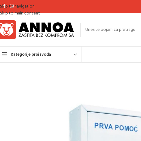
Skip to navigation
Skip to main content
Kategorije proizvoda
Početna
Oprema za prvu pomoć
Ormarići PP i punjenja za ormariće
OR