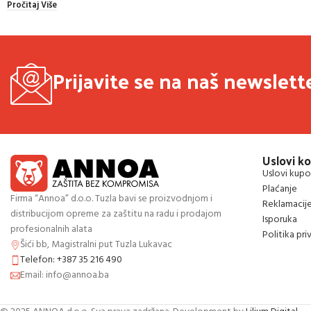
Pročitaj Više
Prijavite se na naš newslett
Uslovi ko
Uslovi kupo
Plaćanje
Firma “Annoa” d.o.o. Tuzla bavi se proizvodnjom i
Reklamacij
distribucijom opreme za zaštitu na radu i prodajom
Isporuka
profesionalnih alata
Politika pri
Šići bb, Magistralni put Tuzla Lukavac
Telefon: +387 35 216 490
Email: info@annoa.ba