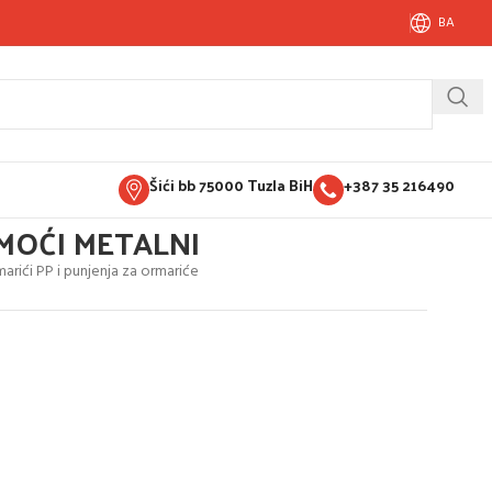
BA
Šići bb 75000 Tuzla BiH
+387 35 216490
MOĆI METALNI
arići PP i punjenja za ormariće