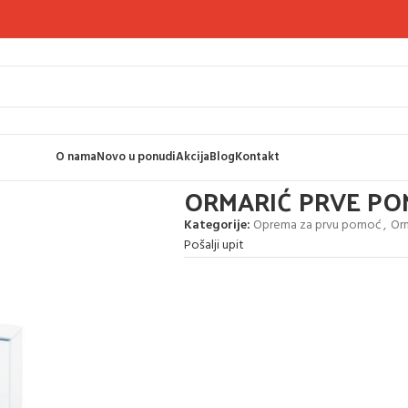
O nama
Novo u ponudi
Akcija
Blog
Kontakt
MARIĆ PRVE POMOĆI METALNI
ORMARIĆ PRVE PO
Kategorije:
Oprema za prvu pomoć
,
Orm
Pošalji upit