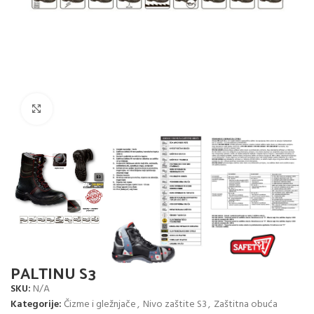
Click to enlarge
PALTINU S3
SKU:
N/A
Kategorije:
Čizme i gležnjače
,
Nivo zaštite S3
,
Zaštitna obuća