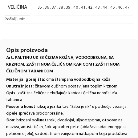
VELIČINA
35
,
36
,
37
,
38
,
39
,
40
,
41
,
42
,
43
,
44
,
45
,
46
,
47
Pošalji upit
Opis proizvoda
Art. PALTINU UK S3 ČIZMA KOŽNA, VODOODBOJNA, SA
KRZNOM, ZAŠTITNOM ČELIČNOM KAPICOM I ZAŠTITNOM
ČELIČNOM TABANICOM
Materijal gornjišta:
crna štampana
vodoodbojna koža
Unutrašnjost:
čitavom dužinom postavljena toplim krznom
Opis:
zaštitna čelična nehrđajuća kapica i čelična nehrđajuća
tabanica
Posebna konstrukcija jezika
tzv. ʺžaba jezik“ u području vezanja
cipele sprečava prodor prašine.
Đon:
brizgani poliuretanski, dvoslojni, uljnootporan, otporan na
maziva, antistatičan, šok-apsorber pete (ublažava udar energije u
petnom dijelu), sa dodatnom vanjskom natkapom koja produžava