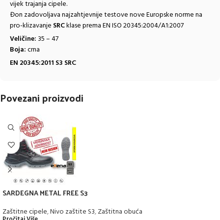
vijek trajanja cipele.
Đon zadovoljava najzahtjevnije testove nove Europske norme na
pro-klizavanje
SRC
klase prema EN ISO 20345:2004/A1:2007
Veličine:
35 – 47
Boja:
crna
EN 20345:2011 S3 SRC
Povezani proizvodi
SARDEGNA METAL FREE S3
Zaštitne cipele
,
Nivo zaštite S3
,
Zaštitna obuća
Pročitaj Više