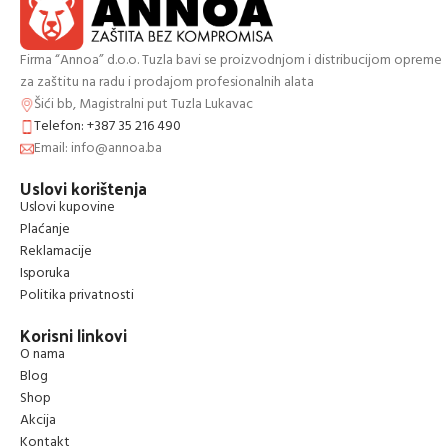
Firma “Annoa” d.o.o. Tuzla bavi se proizvodnjom i distribucijom opreme
za zaštitu na radu i prodajom profesionalnih alata
Šići bb, Magistralni put Tuzla Lukavac
Telefon: +387 35 216 490
Email: info@annoa.ba
Uslovi korištenja
Uslovi kupovine
Plaćanje
Reklamacije
Isporuka
Politika privatnosti
Korisni linkovi
O nama
Blog
Shop
Akcija
Kontakt