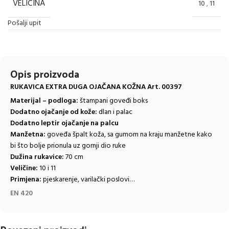
VELIČINA
10
,
11
Pošalji upit
Opis proizvoda
RUKAVICA EXTRA DUGA OJAČANA KOŽNA Art. 00397
Materijal – podloga:
štampani goveđi boks
Dodatno ojačanje od kože:
dlan i palac
Dodatno leptir ojačanje na palcu
Manžetna:
goveđa špalt koža, sa gumom na kraju manžetne kako
bi što bolje prionula uz gornji dio ruke
Dužina rukavice:
70 cm
Veličine:
10 i 11
Primjena:
pjeskarenje, varilački poslovi…
EN 420