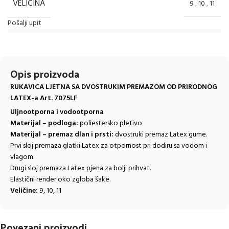
VELIČINA
9
,
10
,
11
Pošalji upit
Opis proizvoda
RUKAVICA LJETNA SA DVOSTRUKIM PREMAZOM OD PRIRODNOG
LATEX-a Art. 7075LF
Uljnootporna i vodootporna
Materijal – podloga:
poliestersko pletivo
Materijal – premaz dlan i prsti:
dvostruki premaz Latex gume.
Prvi sloj premaza glatki Latex za otpornost pri dodiru sa vodom i
vlagom.
Drugi sloj premaza Latex pjena za bolji prihvat.
Elastični render oko zgloba šake.
Veličine:
9, 10, 11
Povezani proizvodi