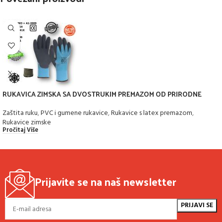
RUKAVICA ZIMSKA SA DVOSTRUKIM PREMAZOM OD PRIRODNE
GUME – LATEX-a
Zaštita ruku
,
PVC i gumene rukavice
,
Rukavice s latex premazom
,
Rukavice zimske
Pročitaj Više
Prijavite se na naš newsletter