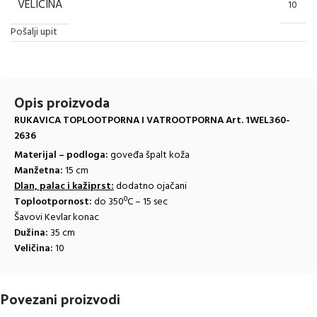
VELIČINA
10
Pošalji upit
Opis proizvoda
RUKAVICA TOPLOOTPORNA I VATROOTPORNA Art. 1WEL360-
2636
Materijal – podloga:
goveđa špalt koža
Manžetna:
15 cm
Dlan, palac i kažiprst:
dodatno ojačani
Toplootpornost:
do 350ºC – 15 sec
Šavovi Kevlar konac
Dužina:
35 cm
Veličina:
10
Povezani proizvodi