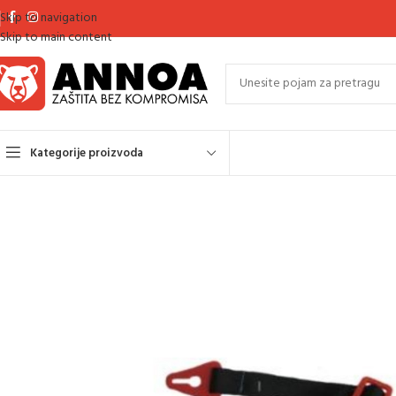
Skip to navigation
Skip to main content
Kategorije proizvoda
Početna
Zaštita glave
Zaštita glave
Dodatci za kacige
SAMOREGULIRA