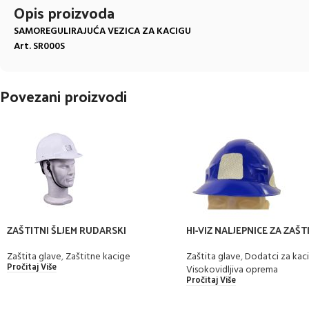
Opis proizvoda
SAMOREGULIRAJUĆA VEZICA ZA KACIGU
Art. SR000S
Povezani proizvodi
ZAŠTITNI ŠLJEM RUDARSKI
HI-VIZ NALJEPNICE ZA ZAŠT
KACIGE
Zaštita glave
,
Zaštitne kacige
Zaštita glave
,
Dodatci za kac
Pročitaj Više
Visokovidljiva oprema
Pročitaj Više