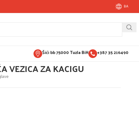
BA
Šići bb 75000 Tuzla BiH
+387 35 216490
A VEZICA ZA KACIGU
glave