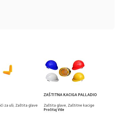
ZAŠTITNA KACIGA PALLADIO
ZAŠT
ći za uši
,
Zaštita glave
Zaštita glave
,
Zaštitne kacige
Zašti
Pročitaj Više
Pročit