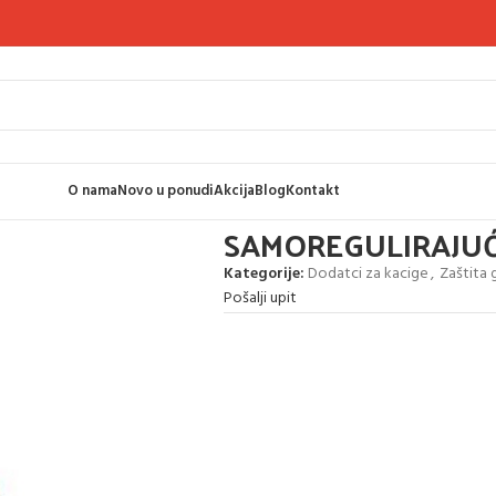
O nama
Novo u ponudi
Akcija
Blog
Kontakt
JUĆA VEZICA ZA KACIGU
SAMOREGULIRAJUĆ
Kategorije:
Dodatci za kacige
,
Zaštita 
Pošalji upit