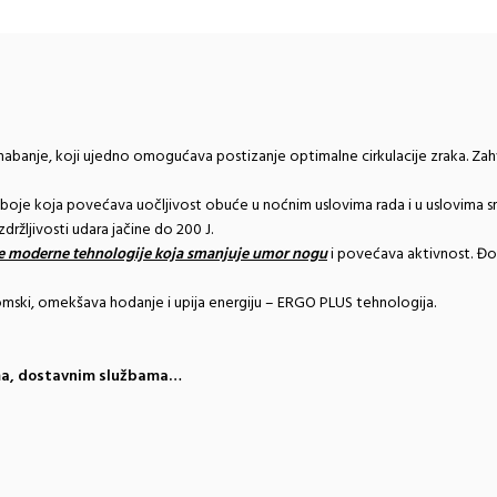
 habanje, koji ujedno omogućava postizanje optimalne cirkulacije zraka. Za
 boje koja povećava uočljivost obuće u noćnim uslovima rada i u uslovima sm
zdržljivosti udara jačine do 200 J.
e
moderne tehnologije koja smanjuje umor nogu
i povećava aktivnost. Đon 
mski, omekšava hodanje i upija energiju – ERGO PLUS tehnologija.
ima, dostavnim službama…