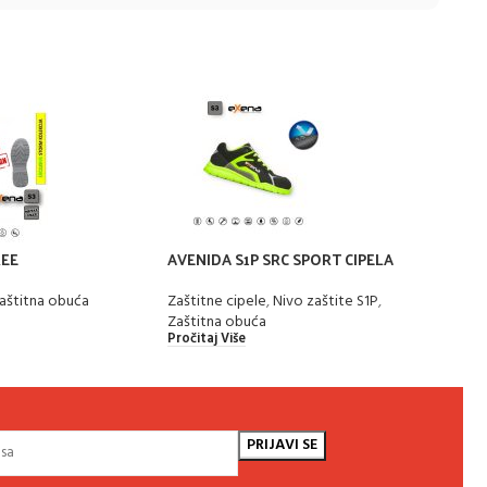
REE
AVENIDA S1P SRC SPORT CIPELA
BOUL
aštitna obuća
Zaštitne cipele
,
Nivo zaštite S1P
,
Zašti
Zaštitna obuća
Zašti
Pročitaj Više
Pročit