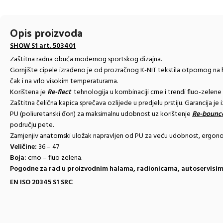
Opis proizvoda
SHOW S1 art. 503401
Zaštitna radna obuća modernog sportskog dizajna.
Gornjište cipele izrađeno je od prozračnog K-NIT tekstila otpornog na
čak i na vrlo visokim temperaturama.
Korištena je
Re-flect
tehnologija u kombinaciji crne i trendi fluo-zelene
Zaštitna čelična kapica sprečava ozlijede u predjelu prstiju. Garancija je i
PU (poliuretanski đon) za maksimalnu udobnost uz korištenje
Re-bounc
području pete.
Zamjenjiv anatomski uložak napravljen od PU za veću udobnost, ergono
Veličine:
36 – 47
Boja:
crno – fluo zelena.
Pogodne za rad u proizvodnim halama, radionicama, autoservis
EN ISO 20345 S1 SRC