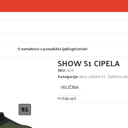
O nama
Novo u ponudi
Akcija
Blog
Kontakt
LA
SHOW S1 CIPELA
SKU:
N/A
Kategorije:
Nivo zaštite S1
,
Zaštitna o
VELIČINA
Pošalji upit