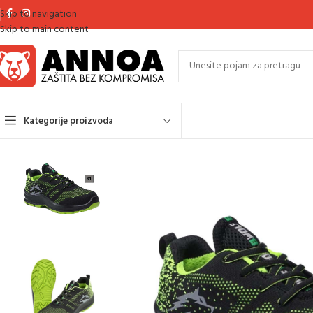
Skip to navigation
Skip to main content
Kategorije proizvoda
Početna
Zaštitna obuća
Zaštitne cipele
Nivo zaštite S1
SHOW S1 CIPE