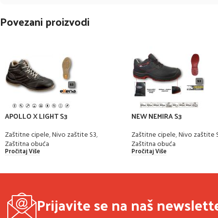
Povezani proizvodi
APOLLO X LIGHT S3
NEW NEMIRA S3
Zaštitne cipele
,
Nivo zaštite S3
,
Zaštitne cipele
,
Nivo zaštite 
Zaštitna obuća
Zaštitna obuća
Pročitaj Više
Pročitaj Više
Prijavite se na naš newslett