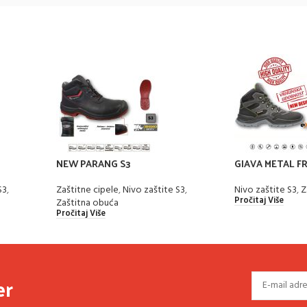
NEW PARANG S3
GIAVA METAL F
S3
,
Zaštitne cipele
,
Nivo zaštite S3
,
Nivo zaštite S3
,
Z
Pročitaj Više
Zaštitna obuća
Pročitaj Više
er