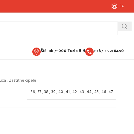
BA
Šići bb 75000 Tuzla BiH
+387 35 216490
buća
,
Zaštitne cipele
36
,
37
,
38
,
39
,
40
,
41
,
42
,
43
,
44
,
45
,
46
,
47