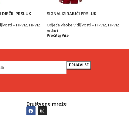
 DJEČIJI PRSLUK
SIGNALIZIRAJUĆI PRSLUK
PATR
jivosti – HI-VIZ
,
HI-VIZ
Odjeća visoke vidljivosti – HI-VIZ
,
HI-VIZ
Odjeć
prsluci
klasi
Pročitaj Više
Pročit
Društvene mreže