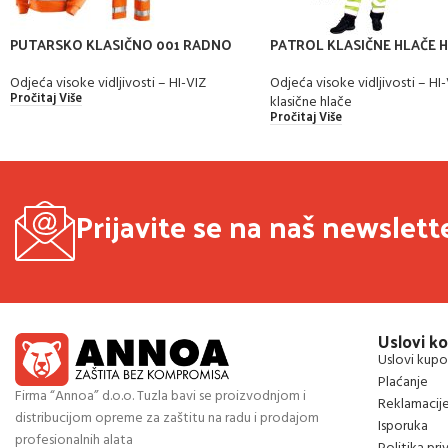
PUTARSKO KLASIČNO 001 RADNO
PATROL KLASIČNE HLAČE HI
ODIJELO SA VISOKOVIDLJIVIM
REFLEKTUJUĆIM TRAKAMA
Odjeća visoke vidljivosti – HI
Odjeća visoke vidljivosti – HI-VIZ
Pročitaj Više
klasične hlače
Pročitaj Više
Prijavite se na naš newslett
Uslovi ko
Uslovi kupo
Plaćanje
Firma “Annoa” d.o.o. Tuzla bavi se proizvodnjom i
Reklamacij
distribucijom opreme za zaštitu na radu i prodajom
Isporuka
profesionalnih alata