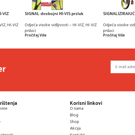
-VIZ
SIGNAL dvobojni HI-VIS prsluk
SIGNALIZIRAJUĆI
-VIZ
,
HI-VIZ
Odjeća visoke vidljivosti – HI-VIZ
,
HI-VIZ
Odjeća visoke vidl
prsluci
prsluci
Pročitaj Više
Pročitaj Više
er
rištenja
Korisni linkovi
vine
O nama
Blog
e
Shop
Akcija