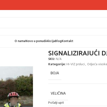
O nama
Novo u ponudi
Akcija
Blog
Kontakt
I DJEČIJI PRSLUK
SIGNALIZIRAJUĆI D
SKU:
N/A
Kategorije:
HI-VIZ prsluci
,
Odjeća visoke 
BOJA
VELIČINA
Pošalji upit