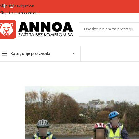
Skip to navigation
Skip to main content
Kategorije proizvoda
Početna
Odjeća visoke vidljivosti – HI-VIZ
HI-VIZ prsluci
SIGNALIZIRAJUĆ