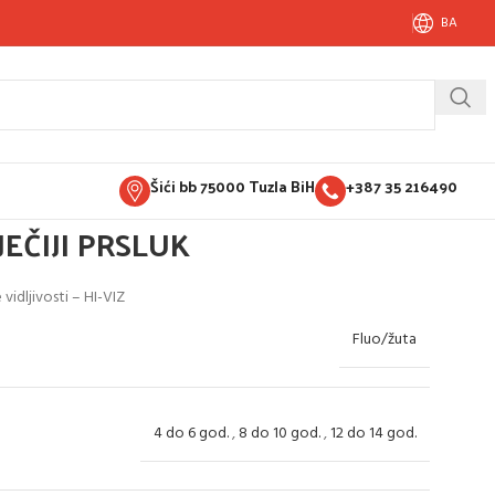
BA
Šići bb 75000 Tuzla BiH
+387 35 216490
JEČIJI PRSLUK
vidljivosti – HI-VIZ
Fluo/žuta
4 do 6 god.
,
8 do 10 god.
,
12 do 14 god.