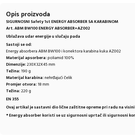
Opis proizvoda
SIGURNOSNI Safety 1st ENERGY ABSORBER SA KARABINOM
Art. ABM BW100 ENERGY ABSORBER+AZ002
Ublažava udar energije u slučaju pada
Sastoji se od:
Energy absorbera ABM BW100 i konektora karabina kuka AZ002
Materijal apsorbera:
poliamid 100%
Dimenzije:
230X32X45 mm
Težina:
190 g
Materijal karabina:
nehrđajući čelik
Promjer otvora:
18 mm
Težina:
220 g
EN 355
Ovaj artikal je sastavni dio lične zaštitne opreme pri radu na visin
* Energy absorber koristi se uz sigurnosni uprtač ili sigurnosni ko