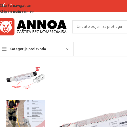
Skip to navigation
Skip to main content
Kategorije proizvoda
Početna
Oprema za rad na visini
Apsorberi energije
SIGURNOSNI ENER