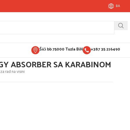
BA
Šići bb 75000 Tuzla BiH
+387 35 216490
GY ABSORBER SA KARABINOM
a rad na visini