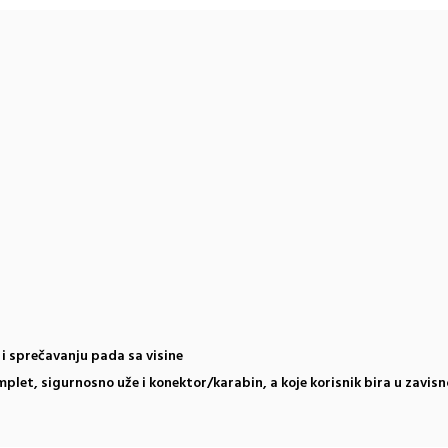
i i sprečavanju pada sa visine
mplet, sigurnosno uže i konektor/karabin, a koje korisnik bira u zavisn