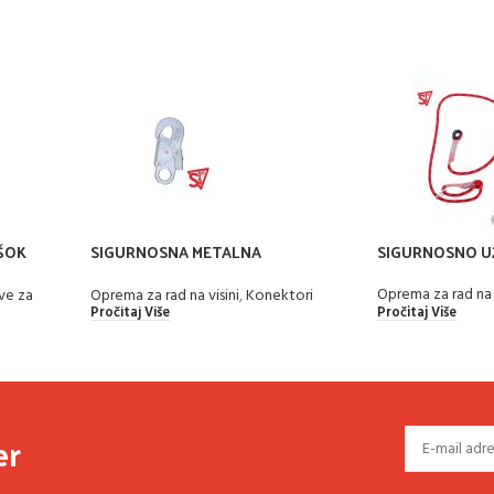
ŠOK
SIGURNOSNA METALNA
SIGURNOSNO U
KOPČA/KONEKTOR – KUKA KARABIN
Oprema za rad na v
ve za
Oprema za rad na visini
,
Konektori
Pročitaj Više
Pročitaj Više
er