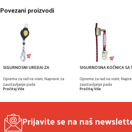
Povezani proizvodi
SIGURNOSNI UREĐAJ ZA
SIGURNOSNA KOČNICA SA 
SPREČAVANJE PADA
APSORBEROM PADA
Oprema za rad na visini
,
Naprave za
Oprema za rad na visini
,
Napra
zaustavljanje pada
zaustavljanje pada
Pročitaj Više
Pročitaj Više
Prijavite se na naš newslett