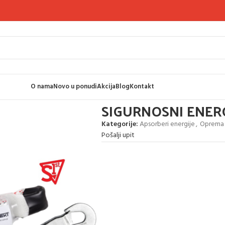
O nama
Novo u ponudi
Akcija
Blog
Kontakt
GY ABSORBER SA KARABINOM
SIGURNOSNI ENER
Kategorije:
Apsorberi energije
,
Oprema z
Pošalji upit