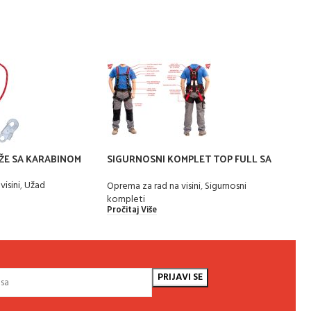
ŽE SA KARABINOM
SIGURNOSNI KOMPLET TOP FULL SA
SIGU
ELASTIČNIM RAMENIM TRAKAMA
isini
,
Užad
Oprem
Oprema za rad na visini
,
Sigurnosni
komp
kompleti
Pročit
Pročitaj Više