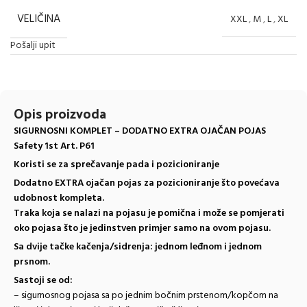
VELIČINA
XXL
,
M
,
L
,
XL
Pošalji upit
Opis proizvoda
SIGURNOSNI KOMPLET – DODATNO EXTRA OJAČAN POJAS
Safety 1st Art. P61
Koristi se za sprečavanje pada i pozicioniranje
Dodatno EXTRA ojačan pojas za pozicioniranje što povećava
udobnost kompleta.
Traka koja se nalazi na pojasu je pomična i može se pomjerati
oko pojasa što je jedinstven primjer samo na ovom pojasu.
Sa dvije tačke kačenja/sidrenja: jednom leđnom i jednom
prsnom.
Sastoji se od:
– sigurnosnog pojasa sa po jednim bočnim prstenom/kopčom na