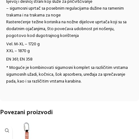
lijevoj i desnoj strani koji
služe za pričvršćivanje
– sigurnosni uprtač sa posebnim regulacijama dužine na ramenim
trakama i na trakama za noge
Rasterećenje težine korisnika na nožne dijelove uprtača koji su sa
dodatnim ojačanjima, što povećava udobnost pri nošenju,
pogotovo kod dugotrajnog korištenja
Vel. M-XL – 1720 g
XXL – 1870 g
EN 361; EN 358
* Moguće je kombinovati sigurnosni komplet sa različitim vrstama
sigurnosnih užadi, kočnica, šok apsorbera, uređaja za sprečavanje
pada, kao i sa različitim vrstama karabina.
Povezani proizvodi