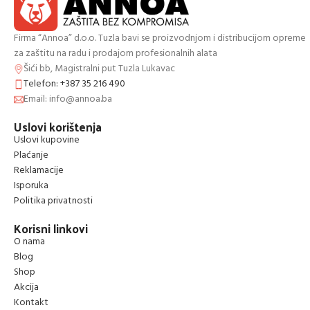
Firma “Annoa” d.o.o. Tuzla bavi se proizvodnjom i distribucijom opreme
za zaštitu na radu i prodajom profesionalnih alata
Šići bb, Magistralni put Tuzla Lukavac
Telefon: +387 35 216 490
Email: info@annoa.ba
Uslovi korištenja
Uslovi kupovine
Plaćanje
Reklamacije
Isporuka
Politika privatnosti
Korisni linkovi
O nama
Blog
Shop
Akcija
Kontakt