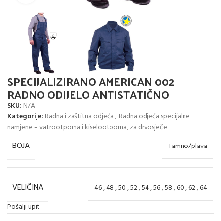
SPECIJALIZIRANO AMERICAN 002
RADNO ODIJELO ANTISTATIČNO
SKU:
N/A
Kategorije:
Radna i zaštitna odjeća
,
Radna odjeća specijalne
namjene – vatrootporna i kiselootporna, za drvosječe
BOJA
Tamno/plava
VELIČINA
46
,
48
,
50
,
52
,
54
,
56
,
58
,
60
,
62
,
64
Pošalji upit