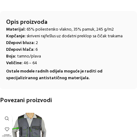
Opis proizvoda
Materijal:
65% poliestersko vlakno, 35% pamuk, 245 g/m2
Kopčanje:
skriveni rajfešlus uz dodatni preklop sa čičak trakama
Džepovi bluza:
2
Džepovi hlača:
6
Boja:
tamno/plava
Veličine:
46 – 64
Ostale modele radnih odijela moguće je raditi od
specijaliziranog antistatičnog materijala.
Povezani proizvodi