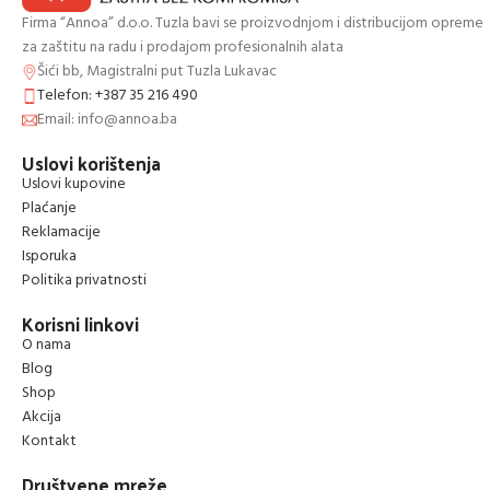
Firma “Annoa” d.o.o. Tuzla bavi se proizvodnjom i distribucijom opreme
za zaštitu na radu i prodajom profesionalnih alata
Šići bb, Magistralni put Tuzla Lukavac
Telefon: +387 35 216 490
Email: info@annoa.ba
Uslovi korištenja
Uslovi kupovine
Plaćanje
Reklamacije
Isporuka
Politika privatnosti
Korisni linkovi
O nama
Blog
Shop
Akcija
Kontakt
Društvene mreže