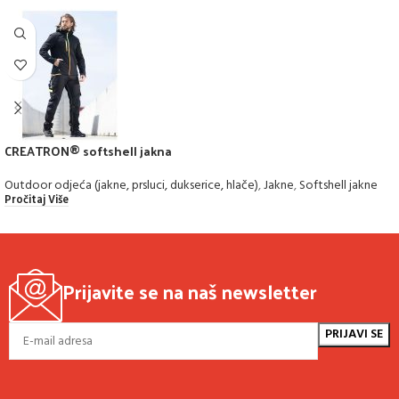
CREATRON® softshell jakna
Outdoor odjeća (jakne, prsluci, dukserice, hlače)
,
Jakne
,
Softshell jakne
Pročitaj Više
Prijavite se na naš newsletter