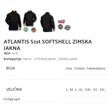
ATLANTIS S1st SOFTSHELL ZIMSKA
JAKNA
SKU:
N/A
Kategorije:
Jakne
,
Softshell jakne
,
Zimske jakne
BOJA
Crna
,
Crvena
,
Tamnoplava
VELIČINA
S
,
M
,
L
,
XL
,
XXL
,
XS
,
3XL
Pošalji upit