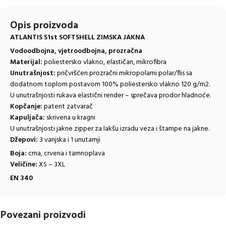
Opis proizvoda
ATLANTIS S1st SOFTSHELL ZIMSKA JAKNA
Vodoodbojna, vjetroodbojna, prozračna
Materijal:
poliestersko vlakno, elastičan, mikrofibra
Unutrašnjost:
pričvršćen prozračni mikropolarni polar/flis sa
dodatnom toplom postavom 100% poliestersko vlakno 120 g/m2.
U unutrašnjosti rukava elastični render – sprečava prodor hladnoće.
Kopčanje:
patent zatvarač
Kapuljača:
skrivena u kragni
U unutrašnjosti jakne zipper za lakšu izradu veza i štampe na jakne.
Džepovi:
3 vanjska i 1 unutarnji
Boja:
crna, crvena i tamnoplava
Veličine:
XS – 3XL
EN 340
Povezani proizvodi