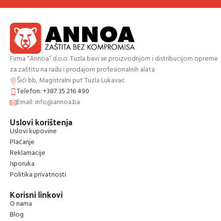
Firma “Annoa” d.o.o. Tuzla bavi se proizvodnjom i distribucijom opreme
za zaštitu na radu i prodajom profesionalnih alata
Šići bb, Magistralni put Tuzla Lukavac
Telefon: +387 35 216 490
Email: info@annoa.ba
Uslovi korištenja
Uslovi kupovine
Plaćanje
Reklamacije
Isporuka
Politika privatnosti
Korisni linkovi
O nama
Blog