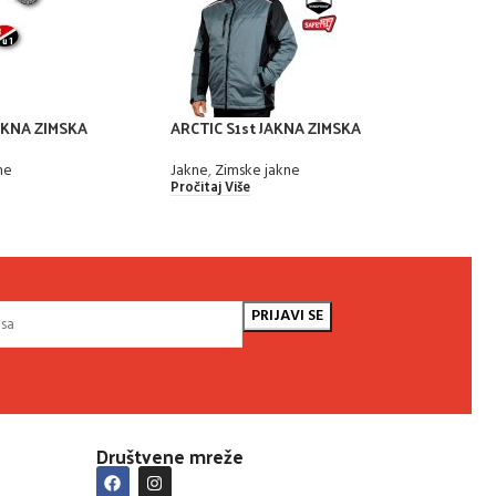
JAKNA ZIMSKA
ARCTIC S1st JAKNA ZIMSKA
SAGA
ne
Jakne
,
Zimske jakne
Jakne
Pročitaj Više
Pročit
Društvene mreže