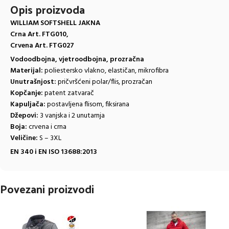
Opis proizvoda
WILLIAM SOFTSHELL JAKNA
Crna Art. FTG010,
Crvena Art. FTG027
Vodoodbojna, vjetroodbojna, prozračna
Materijal:
poliestersko vlakno, elastičan, mikrofibra
Unutrašnjost:
pričvršćeni polar/flis, prozračan
Kopčanje:
patent zatvarač
Kapuljača:
postavljena flisom, fiksirana
Džepovi:
3 vanjska i 2 unutarnja
Boja:
crvena i crna
Veličine:
S – 3XL
EN 340 i EN ISO 13688:2013
Povezani proizvodi