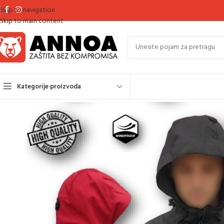
Skip to navigation
Skip to main content
Kategorije proizvoda
Početna
Outdoor odjeća (jakne, prsluci, dukserice, hlače)
Jakne
Softshe