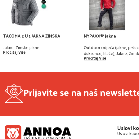
TACOMA 2 U 1 JAKNA ZIMSKA
NYPAXX® jakna
Jakne
,
Zimske jakne
Outdoor odjeća (jakne, prsluci
Pročitaj Više
dukserice, hlače)
,
Jakne
,
Zimsk
Pročitaj Više
Prijavite se na naš newslett
Uslovi ko
Uslovi kupo