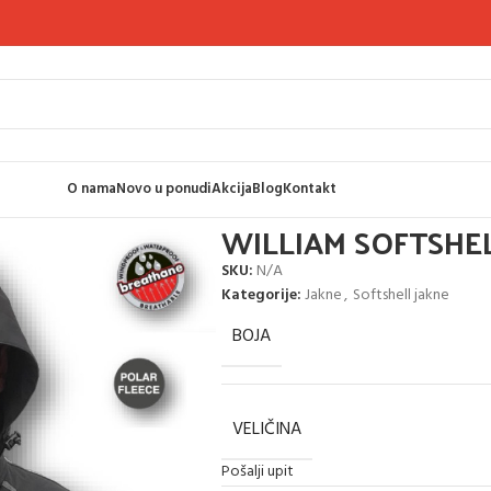
O nama
Novo u ponudi
Akcija
Blog
Kontakt
ll jakne
WILLIAM SOFTSHELL JAKNA
WILLIAM SOFTSHE
SKU:
N/A
Kategorije:
Jakne
,
Softshell jakne
BOJA
VELIČINA
Pošalji upit