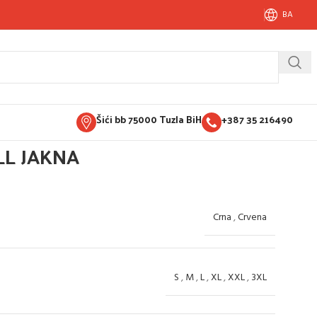
BA
Šići bb 75000 Tuzla BiH
+387 35 216490
LL JAKNA
Crna
,
Crvena
S
,
M
,
L
,
XL
,
XXL
,
3XL