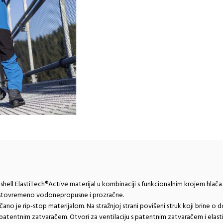
hell ElastiTech®Active materijal u kombinaciji s funkcionalnim krojem hlača g
istovremeno vodonepropusne i prozračne.
no je rip-stop materijalom. Na stražnjoj strani povišeni struk koji brine o d
patentnim zatvaračem. Otvori za ventilaciju s patentnim zatvaračem i elast