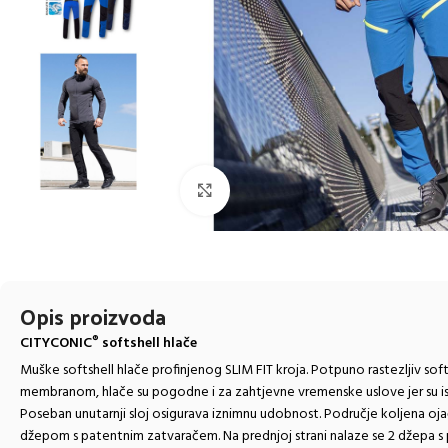
Click to enlarge
Opis proizvoda
CITYCONIC
softshell hlače
®
Muške softshell hlače profinjenog SLIM FIT kroja. Potpuno rastezljiv softs
membranom, hlače su pogodne i za zahtjevne vremenske uslove jer su 
Poseban unutarnji sloj osigurava iznimnu udobnost. Područje koljena ojača
džepom s patentnim zatvaračem. Na prednjoj strani nalaze se 2 džepa s 