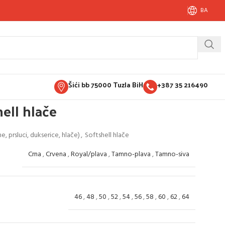
BA
Šići bb 75000 Tuzla BiH
+387 35 216490
ell hlače
, prsluci, dukserice, hlače)
,
Softshell hlače
Crna
,
Crvena
,
Royal/plava
,
Tamno-plava
,
Tamno-siva
46
,
48
,
50
,
52
,
54
,
56
,
58
,
60
,
62
,
64