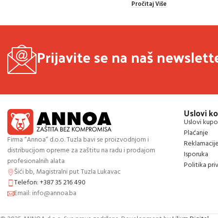
Pročitaj Više
Prijavite se na naš newslett
Uslovi ko
Uslovi kupo
Plaćanje
Firma “Annoa” d.o.o. Tuzla bavi se proizvodnjom i
Reklamacij
distribucijom opreme za zaštitu na radu i prodajom
Isporuka
profesionalnih alata
Politika pri
Šići bb, Magistralni put Tuzla Lukavac
Telefon: +387 35 216 490
Email: info@annoa.ba