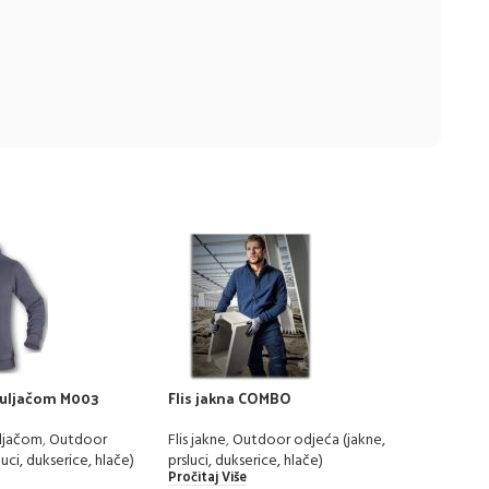
apuljačom M003
Flis jakna COMBO
4TEC
ljačom
,
Outdoor
Flis jakne
,
Outdoor odjeća (jakne,
Outdo
luci, dukserice, hlače)
prsluci, dukserice, hlače)
dukse
Pročitaj Više
Pročit