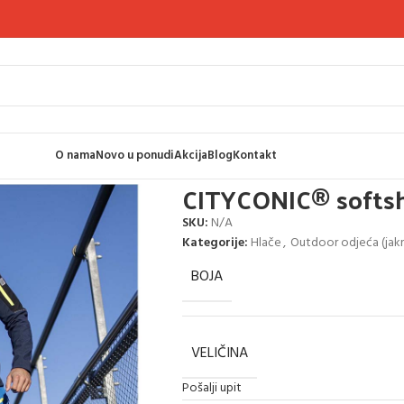
O nama
Novo u ponudi
Akcija
Blog
Kontakt
ll hlače
CITYCONIC® softshell hlače
CITYCONIC® softsh
SKU:
N/A
Kategorije:
Hlače
,
Outdoor odjeća (jakne
BOJA
VELIČINA
Pošalji upit