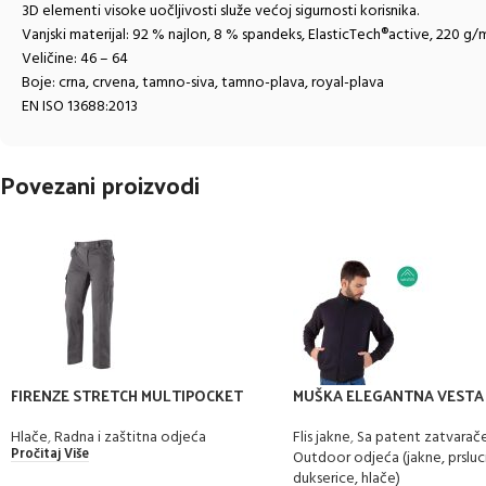
3D elementi visoke uočljivosti služe većoj sigurnosti korisnika.
Vanjski materijal: 92 % najlon, 8 % spandeks, ElasticTech®active, 220 g/
Veličine: 46 – 64
Boje: crna, crvena, tamno-siva, tamno-plava, royal-plava
EN ISO 13688:2013
Povezani proizvodi
FIRENZE STRETCH MULTIPOCKET
MUŠKA ELEGANTNA VESTA
udobne radne i outdoor hlače
Flis jakne
,
Sa patent zatvara
Hlače
,
Radna i zaštitna odjeća
Pročitaj Više
Outdoor odjeća (jakne, prsluci
dukserice, hlače)