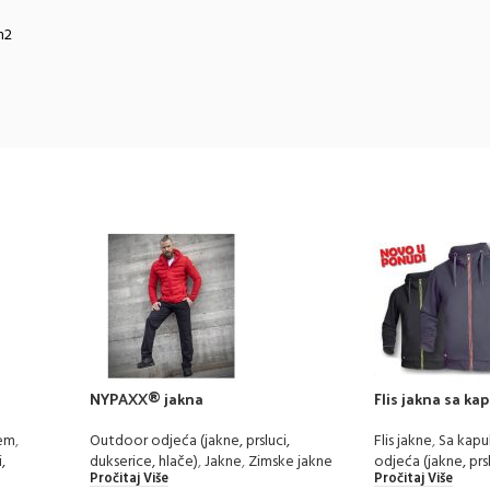
m2
NYPAXX® jakna
Flis jakna sa k
čem
,
Outdoor odjeća (jakne, prsluci,
Flis jakne
,
Sa kapu
,
dukserice, hlače)
,
Jakne
,
Zimske jakne
odjeća (jakne, prs
Pročitaj Više
Pročitaj Više