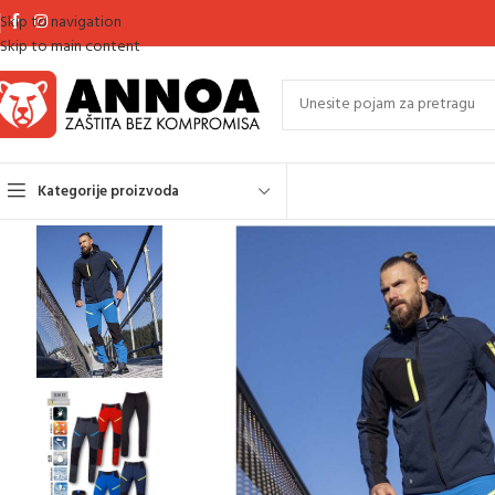
Skip to navigation
Skip to main content
Kategorije proizvoda
Početna
Outdoor odjeća (jakne, prsluci, dukserice, hlače)
Hlače
Softshe