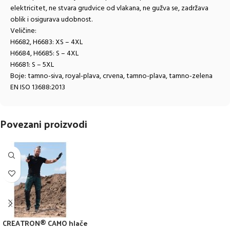
elektricitet, ne stvara grudvice od vlakana, ne gužva se, zadržava
oblik i osigurava udobnost.
Veličine:
H6682, H6683: XS – 4XL
H6684, H6685: S – 4XL
H6681: S – 5XL
Boje: tamno-siva, royal-plava, crvena, tamno-plava, tamno-zelena
EN ISO 13688:2013
Povezani proizvodi
CREATRON® CAMO hlače