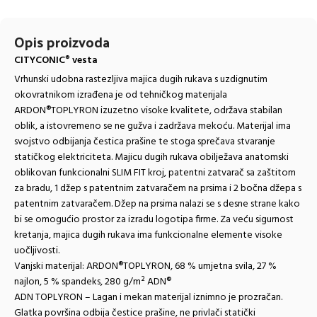
Opis proizvoda
CITYCONIC
vesta
®
Vrhunski udobna rastezljiva majica dugih rukava s uzdignutim
okovratnikom izrađena je od tehničkog materijala
ARDON®TOPLYRON izuzetno visoke kvalitete, održava stabilan
oblik, a istovremeno se ne gužva i zadržava mekoću. Materijal ima
svojstvo odbijanja čestica prašine te stoga sprečava stvaranje
statičkog elektriciteta. Majicu dugih rukava obilježava anatomski
oblikovan funkcionalni SLIM FIT kroj, patentni zatvarač sa zaštitom
za bradu, 1 džep s patentnim zatvaračem na prsima i 2 bočna džepa s
patentnim zatvaračem. Džep na prsima nalazi se s desne strane kako
bi se omogućio prostor za izradu logotipa firme. Za veću sigurnost
kretanja, majica dugih rukava ima funkcionalne elemente visoke
uočljivosti.
Vanjski materijal: ARDON®TOPLYRON, 68 % umjetna svila, 27 %
najlon, 5 % spandeks, 280 g/m² ADN®
ADN TOPLYRON – Lagan i mekan materijal iznimno je prozračan.
Glatka površina odbija čestice prašine, ne privlači statički