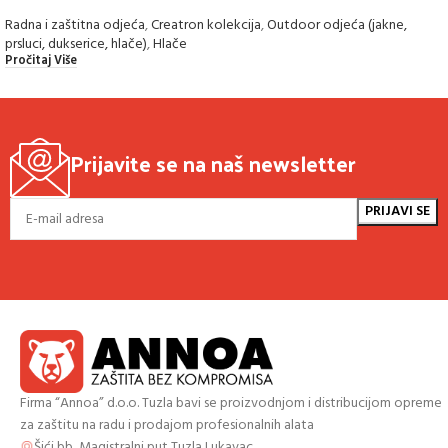
Radna i zaštitna odjeća
,
Creatron kolekcija
,
Outdoor odjeća (jakne,
prsluci, dukserice, hlače)
,
Hlače
Pročitaj Više
Prijavite se na naš newsletter
Firma “Annoa” d.o.o. Tuzla bavi se proizvodnjom i distribucijom opreme
za zaštitu na radu i prodajom profesionalnih alata
Šići bb, Magistralni put Tuzla Lukavac