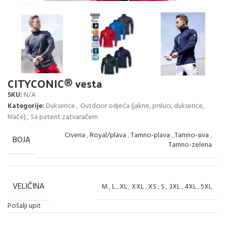
CITYCONIC® vesta
SKU:
N/A
Kategorije:
Dukserice
,
Outdoor odjeća (jakne, prsluci, dukserice,
hlače)
,
Sa patent zatvaračem
Crvena
,
Royal/plava
,
Tamno-plava
,
Tamno-siva
,
BOJA
Tamno-zelena
VELIČINA
M
,
L
,
XL
,
XXL
,
XS
,
S
,
3XL
,
4XL
,
5XL
Pošalji upit