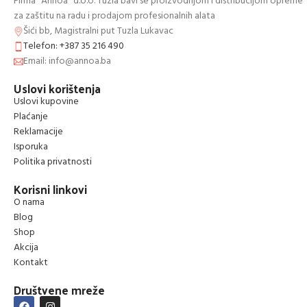
Firma “Annoa” d.o.o. Tuzla bavi se proizvodnjom i distribucijom opreme
za zaštitu na radu i prodajom profesionalnih alata
Šići bb, Magistralni put Tuzla Lukavac
Telefon: +387 35 216 490
Email: info@annoa.ba
Uslovi korištenja
Uslovi kupovine
Plaćanje
Reklamacije
Isporuka
Politika privatnosti
Korisni linkovi
O nama
Blog
Shop
Akcija
Kontakt
Društvene mreže