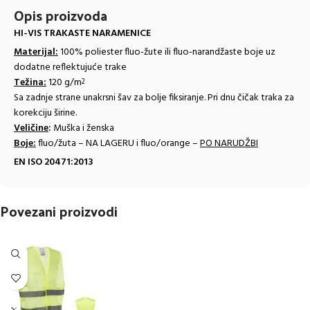
Opis proizvoda
HI-VIS TRAKASTE NARAMENICE
Materijal:
100% poliester fluo-žute ili fluo-narandžaste boje
uz
dodatne reflektujuće trake
Težina:
120 g/m
2
Sa zadnje strane unakrsni šav za bolje fiksiranje. Pri dnu čičak traka za
korekciju širine.
Veličine
:
Muška i ženska
Boje:
fluo/žuta – NA LAGERU i fluo/orange –
PO NARUDŽBI
EN ISO 20471:2013
Povezani proizvodi