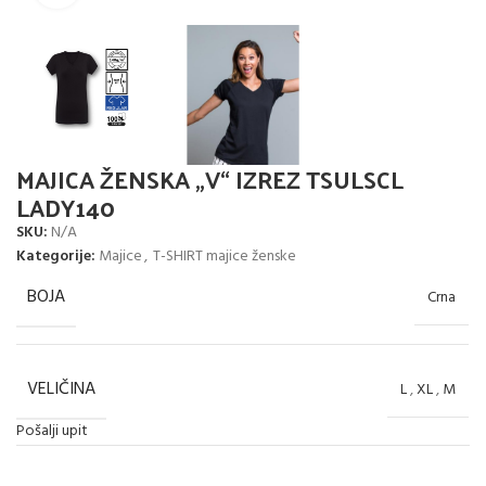
MAJICA ŽENSKA „V“ IZREZ TSULSCL
LADY140
SKU:
N/A
Kategorije:
Majice
,
T-SHIRT majice ženske
BOJA
Crna
VELIČINA
L
,
XL
,
M
Pošalji upit