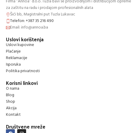
Firma “Annoa” d.o.o. Tuzla bavi se proizvodnjom i distribucijom opreme
za zaštitu na radu i prodajom profesionalnih alata
Šići bb, Magistralni put Tuzla Lukavac
Telefon: +387 35 216 490
Email: info@annoa.ba
Uslovi korištenja
Uslovi kupovine
Plaćanje
Reklamacije
Isporuka
Politika privatnosti
Korisni linkovi
O nama
Blog
Shop
Akcija
Kontakt
Društvene mreže