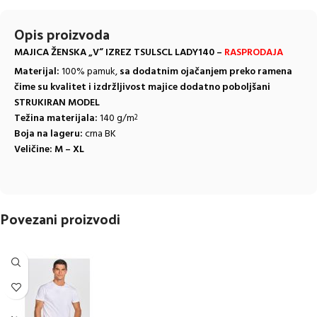
Opis proizvoda
MAJICA ŽENSKA „V“ IZREZ TSULSCL LADY140 –
RASPRODAJA
Materijal:
100% pamuk,
sa dodatnim ojačanjem preko ramena
čime su kvalitet i izdržljivost majice dodatno poboljšani
STRUKIRAN MODEL
Težina materijala:
140 g/m
2
Boja na lageru:
crna BK
Veličine:
M – XL
Povezani proizvodi