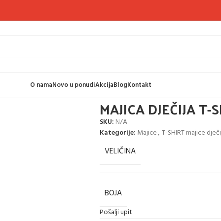
O nama
Novo u ponudi
Akcija
Blog
Kontakt
0
MAJICA DJEČIJA T-
SKU:
N/A
Kategorije:
Majice
,
T-SHIRT majice dječi
VELIČINA
BOJA
Pošalji upit