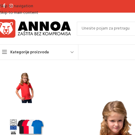
Skip to navigation
Skip to main content
Kategorije proizvoda
Početna
Majice
T-SHIRT majice dječije
MAJICA DJEČIJA T-SHIRT TSRK15