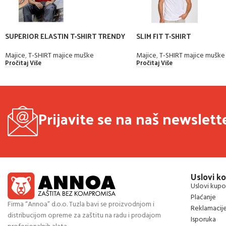
SUPERIOR ELASTIN T-SHIRT TRENDY
SLIM FIT T-SHIRT
Majice
,
T-SHIRT majice muške
Majice
,
T-SHIRT majice muške
Pročitaj Više
Pročitaj Više
Prijavite se na naš newslett
Uslovi ko
Uslovi kupo
Plaćanje
Firma “Annoa” d.o.o. Tuzla bavi se proizvodnjom i
Reklamacij
distribucijom opreme za zaštitu na radu i prodajom
Isporuka