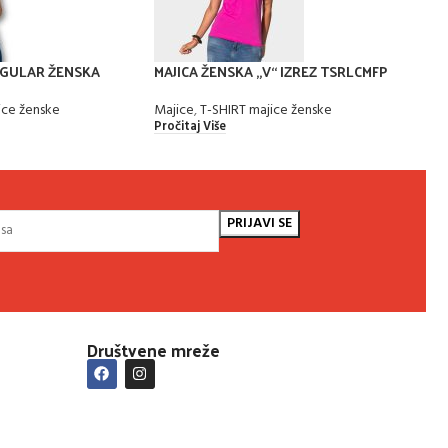
EGULAR ŽENSKA
MAJICA ŽENSKA „V“ IZREZ TSRLCMFP
MAJI
LADY
Majic
ce ženske
Majice
,
T-SHIRT majice ženske
Pročit
Pročitaj Više
Društvene mreže