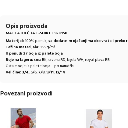
Opis proizvoda
MAJICA DJEČIJA T-SHIRT TSRK150
Materijal:
100% pamuk,
sa dodatnim ojačanjima oko vrata i preko ra
Težina materijala:
155 g/m
2
U ponudi 37 boja iz palete boja
Boje na lageru:
crna BK, crvena RD, bijela WH, royal-plava RB
Ostale boje iz palete boja – po narudžbi
Veličine:
3/4, 5/6; 7/8; 9/11; 12/14
Povezani proizvodi