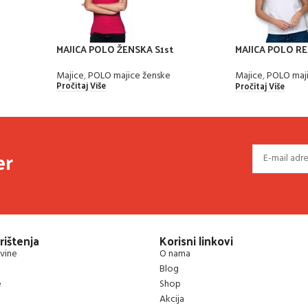
MAJICA POLO ŽENSKA S1st
MAJICA POLO R
POPL200
Majice
,
POLO majice ženske
Majice
,
POLO maji
Pročitaj Više
Pročitaj Više
er
rištenja
Korisni linkovi
vine
O nama
Blog
e
Shop
Akcija