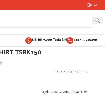
BA
Šići bb 75000 Tuzla BiH
+387 35 216490
SHIRT TSRK150
je
3-4
,
5-6
,
7-8
,
9-11
,
12-14
Bijela
,
Crna
,
Crvena
,
Royal/plava