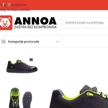
Skip to navigation
Skip to main content
Kategorije proizvoda
Početna
Zaštitna obuća
Zaštitne cipele
Nivo zaštite S1P
SOFTEX S1P 