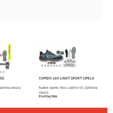
REE
CUPIDO 20X LIGHT SPORT CIPELA
STRE
aštitna obuća
Radne cipele
,
Nivo zaštite O1
,
Zaštitna
Zašti
obuća
Zašti
Pročitaj Više
Pročit