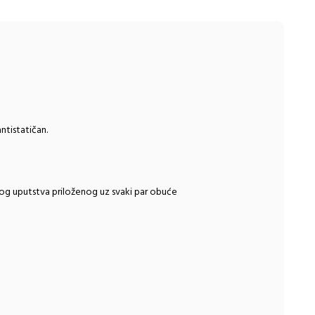
ntistatičan.
og uputstva priloženog uz svaki par obuće