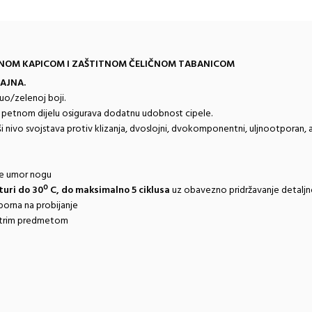
LIČNOM KAPICOM I ZAŠTITNOM ČELIČNOM TABANICOM
AJNA.
uo/zelenoj boji.
u petnom dijelu osigurava dodatnu
udobnost cipele.
i nivo svojstava protiv klizanja,
dvoslojni, dvokomponentni, uljnootporan, a
je umor nogu
turi do 30º C, do maksimalno 5
ciklusa
uz obavezno pridržavanje detaljn
tporna na probijanje
oštrim predmetom