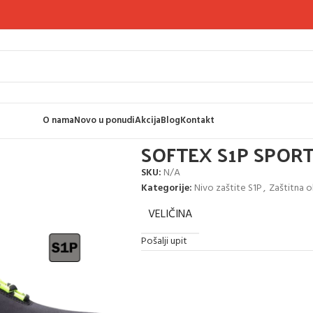
O nama
Novo u ponudi
Akcija
Blog
Kontakt
SPORT CIPELA
SOFTEX S1P SPORT
SKU:
N/A
Kategorije:
Nivo zaštite S1P
,
Zaštitna 
VELIČINA
Pošalji upit