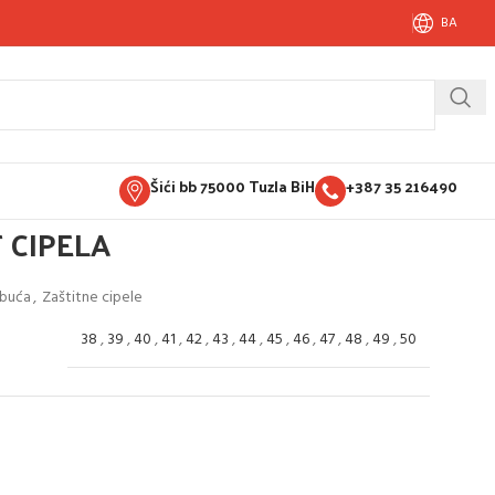
BA
Šići bb 75000 Tuzla BiH
+387 35 216490
 CIPELA
obuća
,
Zaštitne cipele
38
,
39
,
40
,
41
,
42
,
43
,
44
,
45
,
46
,
47
,
48
,
49
,
50