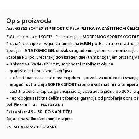
Opis proizvoda
Asr. G3352 SOFTEX S1P SPORT CIPELA PLITKA SA ZAŠTITNOM ČE
Zaštitna cipela od SOFTSHELL materijala,
MODERNOG SPORTSKOG DIZ
Prozračnost cipele osigurava laminirana
MESH
podstava u kontrastnoj fl
Specijalni
ANATOMIC GEL
uložak sa ugrađenim gelom za amortizaciju 
Stabilan PU (poliuretanski) đon izrađen direktnim brizganjem pruža najviš
– iznimno velika fleksibilnost, udobnost i stabilnost obuće
– gornjište antiabrazivno i izdržljivo
– uložna tabanica sa anatomskim gelom – povećava udobnost i smanju
–
mogućnost pranja SOFTEX SPORT cipele u veš mašini na tempera
– zaštitna čelična kapica, garancija izdržljivosti udara jačine do 200 J, o
– neprobojna zaštitna čelična tabanica, garancija od probijanja đona 
Veličine:
38 – 47
NA LAGERU
Extra size: 49 – 50 PO NARUDŽBI
Boja:
crna sa fluo/zelenim detaljima
EN ISO 20345:2011 S1P SRC