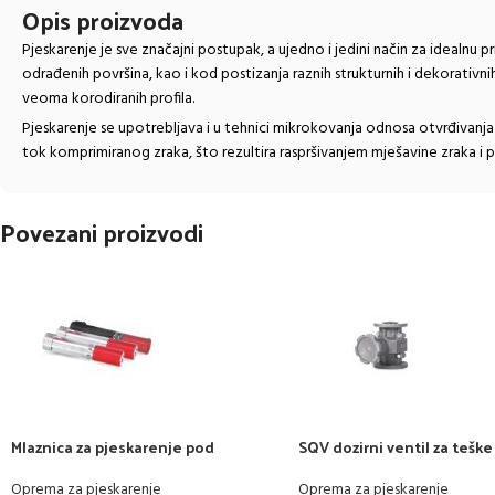
Opis proizvoda
Pjeskarenje je sve značajni postupak, a ujedno i jedini način za idealnu p
odrađenih površina, kao i kod postizanja raznih strukturnih i dekorativni
veoma korodiranih profila.
Pjeskarenje se upotrebljava i u tehnici mikrokovanja odnosa otvrđivanja
tok komprimiranog zraka, što rezultira raspršivanjem mješavine zraka i
Povezani proizvodi
Mlaznica za pjeskarenje pod
SQV dozirni ventil za teške
pritiskom tip RTC
Oprema za pjeskarenje
Oprema za pjeskarenje