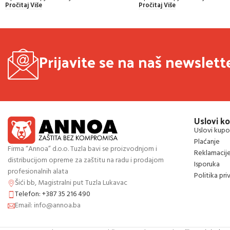
Pročitaj Više
Pročitaj Više
Prijavite se na naš newslett
Uslovi ko
Uslovi kupo
Plaćanje
Firma “Annoa” d.o.o. Tuzla bavi se proizvodnjom i
Reklamacij
distribucijom opreme za zaštitu na radu i prodajom
Isporuka
profesionalnih alata
Politika pri
Šići bb, Magistralni put Tuzla Lukavac
Telefon: +387 35 216 490
Email: info@annoa.ba