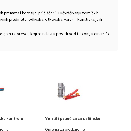
h premaza i korozije, pri čiščenju i učvrščivanju termičkih
ivnih predmeta, odlivaka, otkovaka, varenih konstrukcija ili
ranula pijeska, koji se nalazi u posudi pod tlakom, u dinamički
nsku kontrolu
Ventil i papučica za daljinsku
Kaci
kontrolu
Oprem
renje
Oprema za pjeskarenje