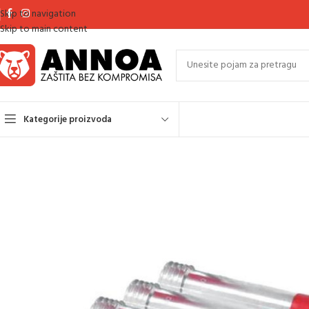
Skip to navigation
Skip to main content
Kategorije proizvoda
Početna
Oprema za pjeskarenje
Mlaznica za pjeskarenje pod pritiskom