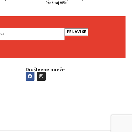
Pročit
Pročitaj Više
Društvene mreže