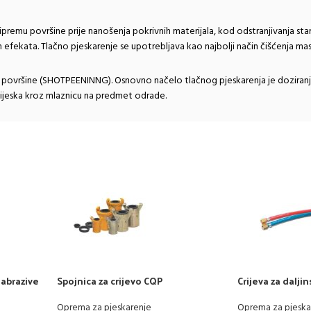
ripremu površine prije nanošenja pokrivnih materijala, kod odstranjivanja stari
h efekata. Tlačno pjeskarenje se upotrebljava kao najbolji način čišćenja mas
 površine (SHOTPEENINNG). Osnovno načelo tlačnog pjeskarenja je doziranje g
 pijeska kroz mlaznicu na predmet odrade.
 abrazive
Spojnica za crijevo CQP
Crijeva za dalji
TWINLINE
Oprema za pjeskarenje
Oprema za pjeska