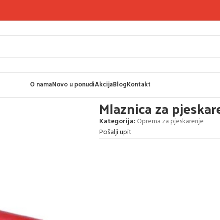
O nama
Novo u ponudi
Akcija
Blog
Kontakt
 tip UBC
Mlaznica za pjeskar
Kategorija:
Oprema za pjeskarenje
Pošalji upit