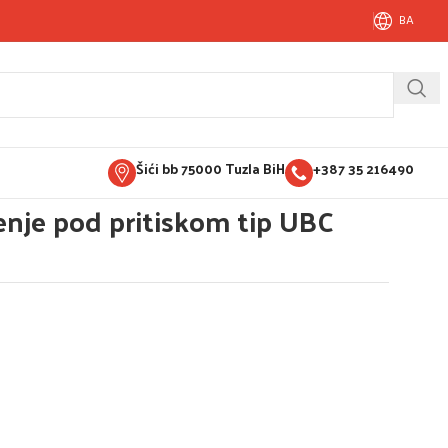
BA
Šići bb 75000 Tuzla BiH
+387 35 216490
enje pod pritiskom tip UBC